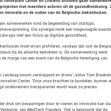
th Innovation Center en Lifetech.brussels gaan samenwer
e projecten met meerdere actoren uit de gezondheidszorg.
sen innovatie en de noden van de Belgische ziekenhuizen.
tijen samenwerken rond de begeleiding van startups,
matieverspreiding. Die synergie moet een toegevoegde waard
scale-ups met een focus op digitale gezondheid.
iekenhuizen moet ervan profiteren, vandaar dat ook de Belgi
cteurs bij de alliantie betrokken is. De samenwerking werd
 de marge van een event van de Belgische Vereniging van
is vandaag enorm versnipperd en divers’, aldus Tom Braekele
Innovation Center. ‘Door onze krachten te bundelen, kunnen 
nge ondernemers transparanter wordt waar ze precies
er druk om besparingen door te voeren en innovatie kan daa
 Verdonck, ceo MedTech Flanders. ‘Het is belangrijk dat de