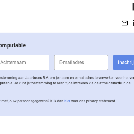
Computable
 toestemming aan Jaarbeurs B.V. om je naam en e-mailadres te verwerken voor het v
ble. Je kunt je toestemming te allen tijde intrekken via de af­meld­func­tie in de
 met jouw per­soons­ge­ge­vens? Klik dan
hier
voor ons privacy statement.