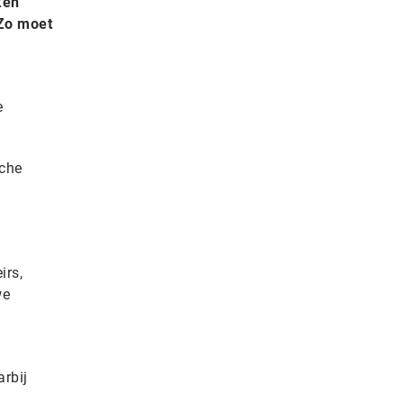
ken
 Zo moet
e
sche
irs,
we
rbij