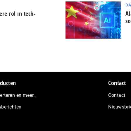
DA
tere rol in tech-
Al
so
ducten
Contact
erteren en meer…
Contact
sberichten
Nieuwsbri