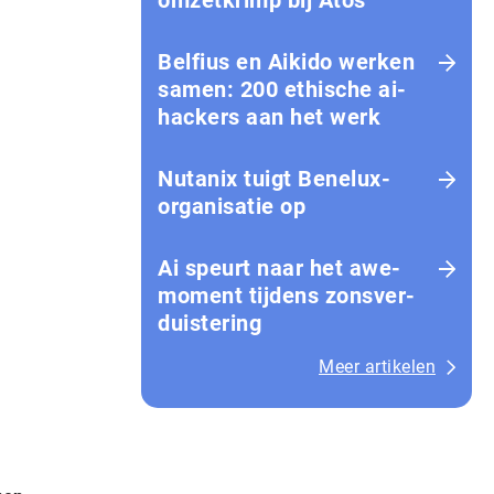
omzetkrimp bij Atos
Belfius en Aikido werken
samen: 200 ethische ai-
hackers aan het werk
Nutanix tuigt Benelux-
organisatie op
Ai speurt naar het awe-
moment tijdens zons­ver­
duis­te­ring
Meer artikelen