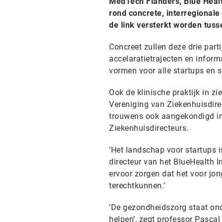
MedTech Flanders, Blue Heal
rond concrete, interregional
de link versterkt worden tus
Concreet zullen deze drie par
accelaratietrajecten en infor
vormen voor alle startups en 
Ook de klinische praktijk in z
Vereniging van Ziekenhuisdire
trouwens ook aangekondigd in
Ziekenhuisdirecteurs.
‘Het landschap voor startups 
directeur van het BlueHealth 
ervoor zorgen dat het voor jo
terechtkunnen.’
‘De gezondheidszorg staat ond
helpen’, zegt professor Pascal