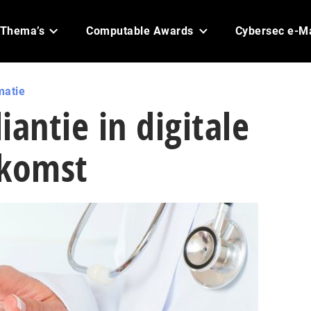
Thema’s
Computable Awards
Cybersec e-M
matie
iantie in digitale
 komst