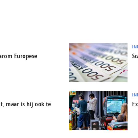
IN
aarom Europese
Sc
IN
it, maar is hij ook te
Ex