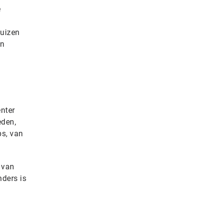
e
huizen
on
enter
eden,
ps, van
 van
ders is