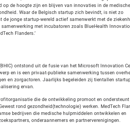
d op de hoogte zijn en blijven van innovaties in de medisch
ondheid. Waar de Belgisch startup zich bevindt, is niet zo
dat de jonge startup-wereld actief samenwerkt met de zieken
n in samenwerking met incubatoren zoals BlueHealth Innovati
edTech Flanders.’
BHIC) ontstond uit de fusie van het Microsoft Innovation C
werp en is een privaat-publieke samenwerking tussen overh
en en zorgactoren. Jaarlijks begeleiden zij tientallen startu
nalisering ervan.
rofitorganisatie die de ontwikkeling promoot en ondersteunt
e Gewest rond gezondheid(technologie) werken. MedTech Flan
amse bedrijven die medische hulpmiddelen ontwikkelen en
oekspartners, onderaannemers en partnerverenigingen.