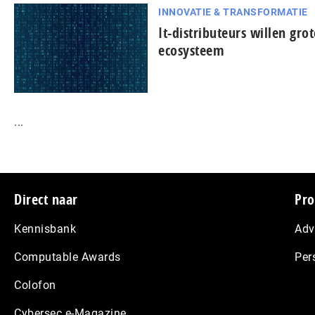
INNOVATIE & TRANSFORMATIE
It-dis­tri­bu­teurs willen gro
ecosysteem
...
Footer
Direct naar
Pro
Kennisbank
Adv
Computable Awards
Per
Colofon
Cybersec e-Magazine