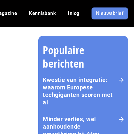
agazine
Kennisbank
Inlog
Nieuwsbrief
Populaire
berichten
Kwestie van integratie:
waarom Europese
techgiganten scoren met
ai
Minder verlies, wel
aanhoudende