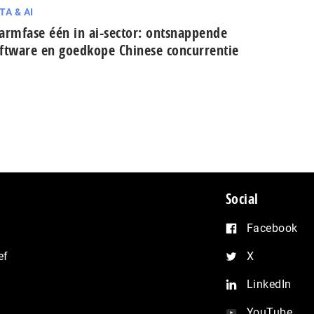
TA & AI
armfase één in ai-sector: ont­snap­pen­de
ftware en goedkope Chinese con­cur­ren­tie
Social
Facebook
ef
X
LinkedIn
YouTube