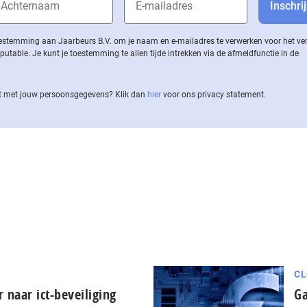
 toestemming aan Jaarbeurs B.V. om je naam en e-mailadres te verwerken voor het v
ble. Je kunt je toestemming te allen tijde intrekken via de af­meld­func­tie in de
 met jouw per­soons­ge­ge­vens? Klik dan
hier
voor ons privacy statement.
CL
r naar ict-beveiliging
Ga