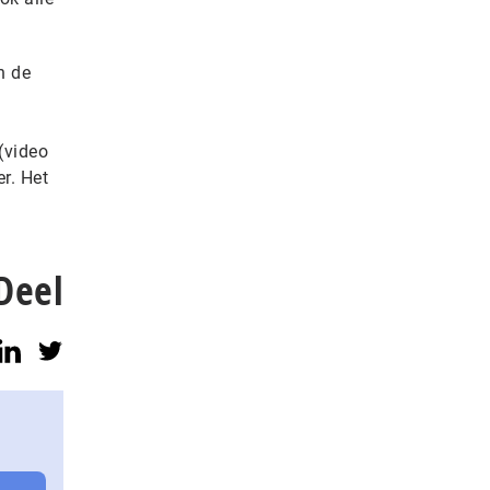
n de
(video
r. Het
Deel