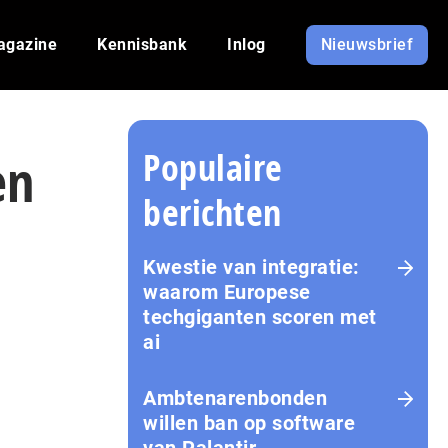
agazine
Kennisbank
Inlog
Nieuwsbrief
Populaire
en
berichten
Kwestie van integratie:
waarom Europese
techgiganten scoren met
ai
Amb­te­na­ren­bon­den
willen ban op software