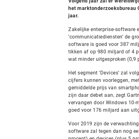
Volgend jaar zal er wereldwij
het marktonderzoeksbureau Gar
jaar.
Zakelijke enterprise-software e
‘communicatiediensten’ de groo
software is goed voor 387 milja
tikken af op 980 miljard of 4 
wat minder uitgesproken (0,9 p
Het segment ‘Devices’ zal volg
cijfers kunnen voorleggen, met
gemiddelde prijs van smartpho
zijn daar debet aan, zegt Gart
vervangen door Windows 10-mach
goed voor 176 miljard aan uitg
Voor 2019 zijn de verwachting
software zal tegen dan nog een
procent) en devices (plus 5 pr