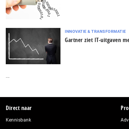
INNOVATIE & TRANSFORMATIE
Gartner ziet IT-uitgaven m
...
Footer
Direct naar
Pro
Kennisbank
Adv