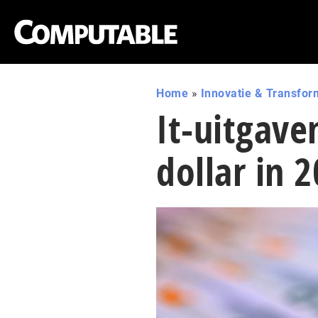
Home
»
Innovatie & Transfor
It-uitgave
dollar in 