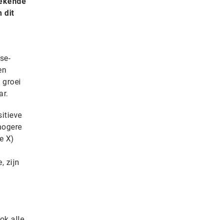
rekende
 dit
se-
en
 groei
ar.
itieve
hogere
e X)
, zijn
ok alle