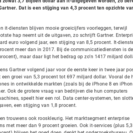
d zowat 3,7 biljoen dollar aan it-uitgegeven worden, zo be
tner. Dat is een stijging van 4,3 procent ten opzichte van
n it-diensten blijven mooie groeicijfers voorleggen, terwijl
tste hap neemt uit de uitgaven, zo schrijft Gartner. Enterpri
rd euro volgend jaar, een stijging van 8,5 procent. It-dienst
procent meer dan in 2017. Bij de communicatiediensten is de
rocent), maar daar ligt het bedrag op zo’n 1417 miljard doll
ens Gartner volgend jaar voor de eerste keer in twee jaar pos
 een groei van 5,3 procent tot 697 miljard dollar. Vooral de 
nes in ontwikkelde markten (zoals bij de iPhone 8 en iPhon
ner. Ook de grotere vraag van bedrijven die hun computers
ines, speelt hier een rol. Data center-systemen, ten slotte
aven, een stijging van 1,8 procent.
en trouwens ook rooskleurig. Het marktsegment enterprise
s met meer dan 9 procent groeien. Ook it-services (plus 5,3
ocent) blijven het goed doen, denkt het onderzoeksbureau. O