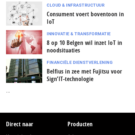
CLOUD & INFRASTRUCTUUR
Consument voert boventoon in
IoT
INNOVATIE & TRANSFORMATIE
8 op 10 Belgen wil inzet IoT in
noodsituaties
FINANCIËLE DIENSTVERLENING
Belfius in zee met Fujitsu voor
Sign’IT-technologie
...
Footer
Direct naar
Producten