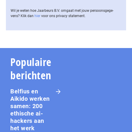
Wil je weten hoe Jaarbeurs B.V. omgaat met jouw per­soons­ge­ge­
vens? Klik dan
hier
voor ons privacy statement.
Populaire
berichten
Belfius en
Aikido werken
samen: 200
ethische ai-
hackers aan
het werk