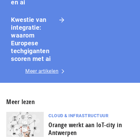
en ai
Kwestie van
integratie:
waarom
Europese
techgiganten
scoren met ai
Meer artikelen
Meer lezen
CLOUD & INFRASTRUCTUUR
Orange werkt aan IoT-city in
Antwerpen