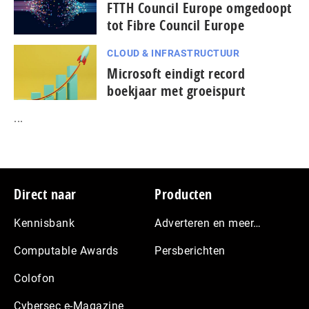
FTTH Council Europe omgedoopt
tot Fibre Council Europe
CLOUD & INFRASTRUCTUUR
Microsoft eindigt record
boekjaar met groeispurt
...
Footer
Direct naar
Producten
Kennisbank
Adverteren en meer…
Computable Awards
Persberichten
Colofon
Cybersec e-Magazine