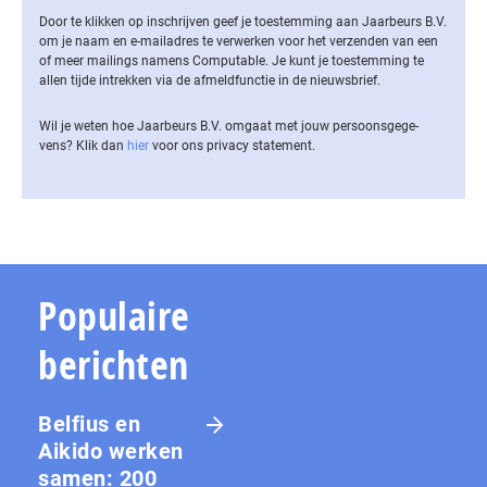
Door te klikken op inschrijven geef je toestemming aan Jaarbeurs B.V.
om je naam en e-mailadres te verwerken voor het verzenden van een
of meer mailings namens Computable. Je kunt je toestemming te
allen tijde intrekken via de af­meld­func­tie in de nieuwsbrief.
Wil je weten hoe Jaarbeurs B.V. omgaat met jouw per­soons­ge­ge­
vens? Klik dan
hier
voor ons privacy statement.
Populaire
berichten
Belfius en
Aikido werken
samen: 200