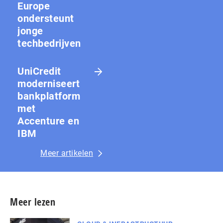
Europe
ondersteunt
jonge
techbedrijven
UniCredit
moderniseert
bankplatform
met
Accenture en
IBM
Meer artikelen
Meer lezen