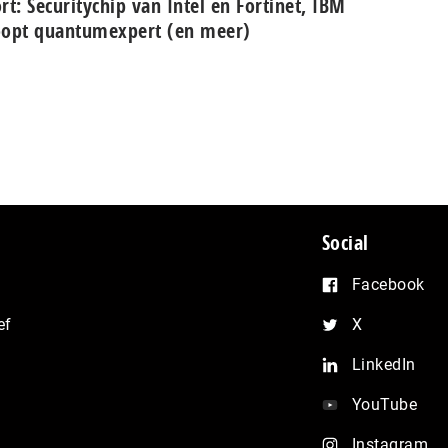
rt: Se­cu­ri­ty­chip van Intel en Fortinet, IBM
opt quantumexpert (en meer)
Social
Facebook
ef
X
LinkedIn
YouTube
Instagram