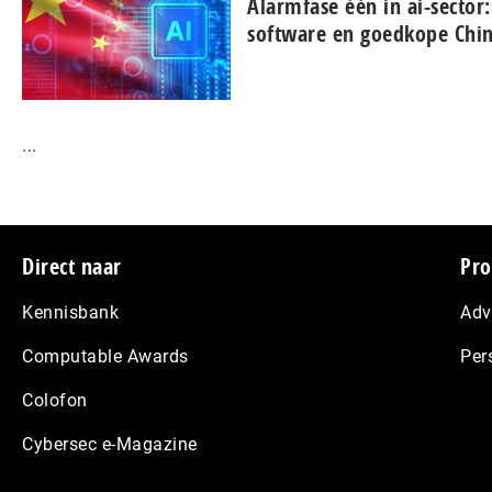
Alarmfase één in ai-sector:
software en goedkope Chines
...
Footer
Direct naar
Pro
Kennisbank
Adv
Computable Awards
Per
Colofon
Cybersec e-Magazine