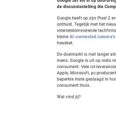
Google zet vol in op doordri
de discussiestelling die Com
Google heeft op zijn Pixel 2 
onthuld. Tegelijk met het nieu
internetdominerende techfirm
kleine
AI-connected camera’s
headset.
De doelmarkt is niet langer al
mens. Google is uit op niets
consument. Vele ict-leveranci
Apple, Microsoft, pc-producent
beperkte mate geslaagd in hun 
consument thuis.
Wat vind jij?