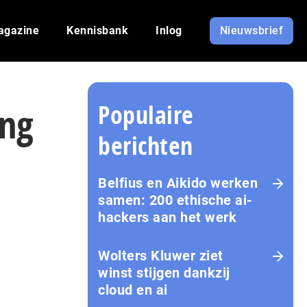
agazine
Kennisbank
Inlog
Nieuwsbrief
Populaire
ing
berichten
Belfius en Aikido werken
samen: 200 ethische ai-
hackers aan het werk
Wolters Kluwer ziet
winst stijgen dankzij
cloud en ai