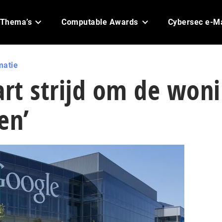
Thema’s
Computable Awards
Cybersec e-M
matie
art strijd om de won
en’