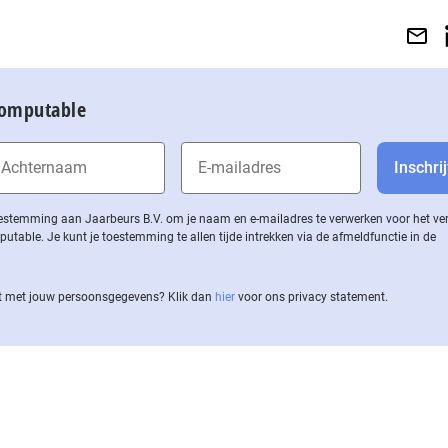
Computable
 toestemming aan Jaarbeurs B.V. om je naam en e-mailadres te verwerken voor het v
ble. Je kunt je toestemming te allen tijde intrekken via de af­meld­func­tie in de
 met jouw per­soons­ge­ge­vens? Klik dan
hier
voor ons privacy statement.