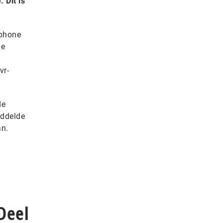
 Dit is
tphone
de
vr-
de
iddelde
an.
Deel