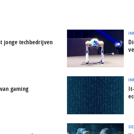
IN
t jonge techbedrijven
Di
ve
IN
d van gaming
It
ec
SE