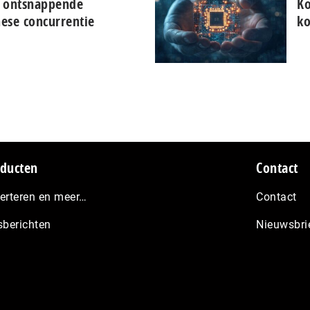
 ont­snap­pen­de
Ko
e con­cur­ren­tie
ko
ducten
Contact
erteren en meer…
Contact
sberichten
Nieuwsbri