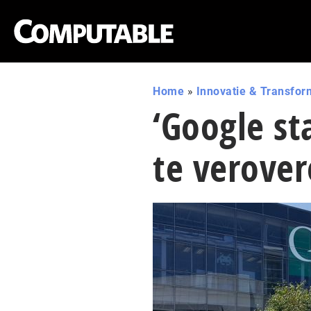
Home
»
Innovatie & Transfor
‘Google st
te verover