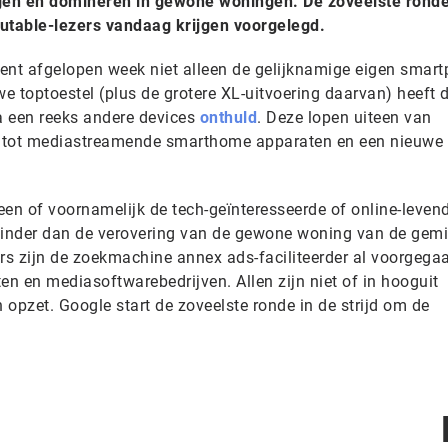
ngen en domineren in gewone woningen. De zoveelste ronde.
putable-lezers vandaag krijgen voorgelegd.
event afgelopen week niet alleen de gelijknamige eigen smar
we toptoestel (plus de grotere XL-uitvoering daarvan) heeft 
a een reeks andere devices
onthuld
. Deze lopen uiteen van
tot mediastreamende smarthome apparaten en een nieuwe 
leen of voornamelijk de tech-geïnteresseerde of online-leven
 minder dan de verovering van de gewone woning van de gem
ers zijn de zoekmachine annex ads-faciliteerder al voorgega
en en mediasoftwarebedrijven. Allen zijn niet of in hooguit
opzet. Google start de zoveelste ronde in de strijd om de