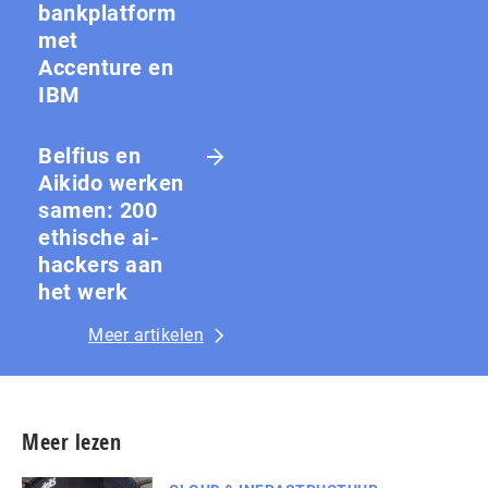
bankplatform
met
Accenture en
IBM
Belfius en
Aikido werken
samen: 200
ethische ai-
hackers aan
het werk
Meer artikelen
Meer lezen