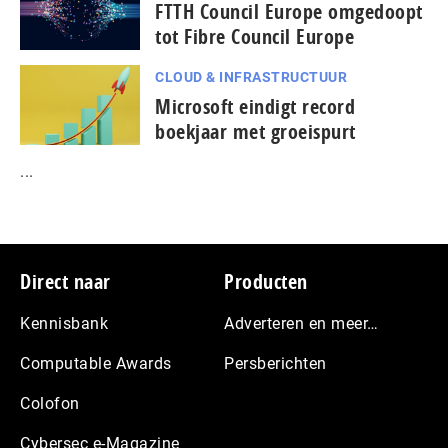
FTTH Council Europe omgedoopt
tot Fibre Council Europe
CLOUD & INFRASTRUCTUUR
Microsoft eindigt record
boekjaar met groeispurt
...
Footer
Direct naar
Producten
Kennisbank
Adverteren en meer…
Computable Awards
Persberichten
Colofon
Cybersec e-Magazine