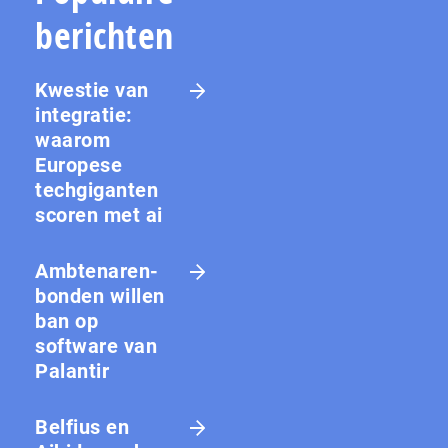
berichten
Kwestie van
integratie:
waarom
Europese
techgiganten
scoren met ai
Amb­te­na­ren­
bon­den willen
ban op
software van
Palantir
Belfius en