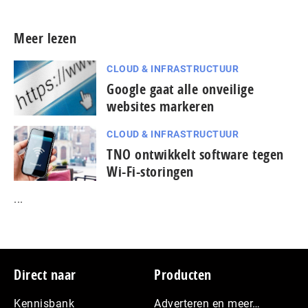
Meer lezen
CLOUD & INFRASTRUCTUUR
Google gaat alle onveilige
websites markeren
CLOUD & INFRASTRUCTUUR
TNO ontwikkelt software tegen
Wi-Fi-storingen
...
Footer
Direct naar
Producten
Kennisbank
Adverteren en meer…