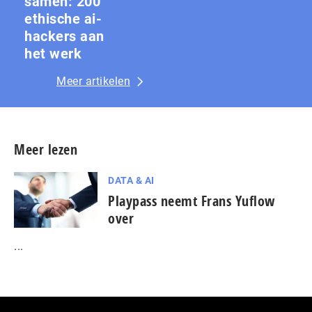
samen: 200
ethische ai-
hackers aan
het werk
Meer artikelen
Meer lezen
DATA & AI
Playpass neemt Frans Yuflow
over
...