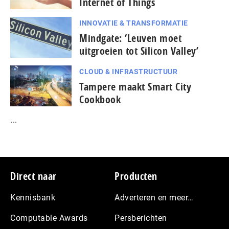
Internet of Things
INNOVATIE & TRANSFORMATIE
Mindgate: ‘Leuven moet
uitgroeien tot Silicon Valley’
CLOUD & INFRASTRUCTUUR
Tampere maakt Smart City
Cookbook
...
Footer
Direct naar
Producten
Kennisbank
Adverteren en meer…
Computable Awards
Persberichten