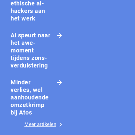
ethische ai-
hackers aan
het werk
Ai speurt naar
het awe-
moment
tijdens zons­
ver­duis­te­ring
Minder
verlies, wel
aanhoudende
omzetkrimp
bij Atos
Meer artikelen