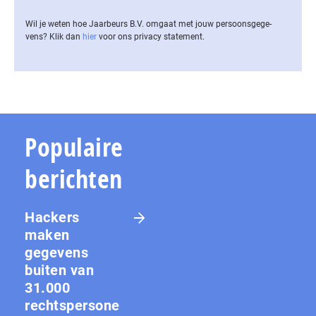
Wil je weten hoe Jaarbeurs B.V. omgaat met jouw per­soons­ge­ge­
vens? Klik dan
hier
voor ons privacy statement.
Populaire
berichten
Hackers
maken
gegevens
buiten van
31.000
rechtspersone