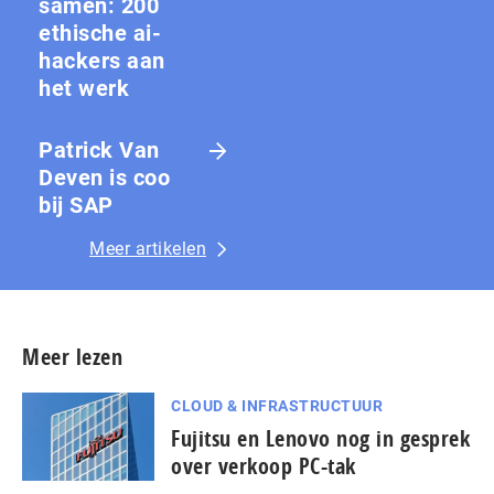
samen: 200
ethische ai-
hackers aan
het werk
Patrick Van
Deven is coo
bij SAP
Meer artikelen
Meer lezen
CLOUD & INFRASTRUCTUUR
Fujitsu en Lenovo nog in gesprek
over verkoop PC-tak