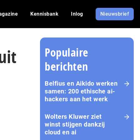
agazine
Kennisbank
Inlog
Nieuwsbrief
Populaire
uit
berichten
Belfius en Aikido werken
samen: 200 ethische ai-
hackers aan het werk
Wolters Kluwer ziet
winst stijgen dankzij
cloud en ai