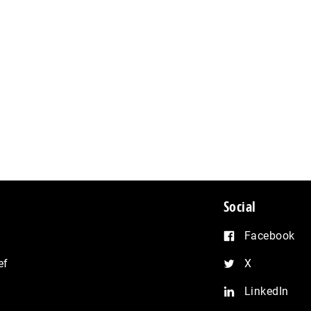
Social
Facebook
ef
X
LinkedIn