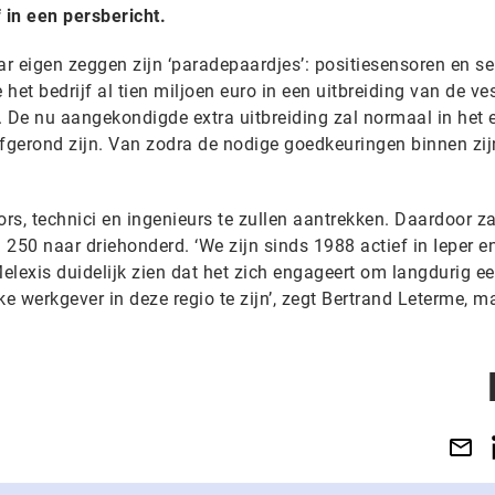
jf in een persbericht.
ar eigen zeggen zijn ‘paradepaardjes’: positiesensoren en s
 het bedrijf al tien miljoen euro in een uitbreiding van de ve
. De nu aangekondigde extra uitbreiding zal normaal in het 
fgerond zijn. Van zodra de nodige goedkeuringen binnen zijn
ors, technici en ingenieurs te zullen aantrekken. Daardoor za
250 naar driehonderd. ‘We zijn sinds 1988 actief in Ieper e
Melexis duidelijk zien dat het zich engageert om langdurig e
ke werkgever in deze regio te zijn’, zegt Bertrand Leterme, 