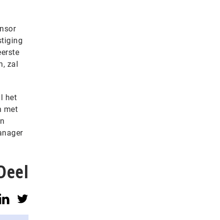
ensor
stiging
eerste
, zal
l het
n met
en
manager
Deel