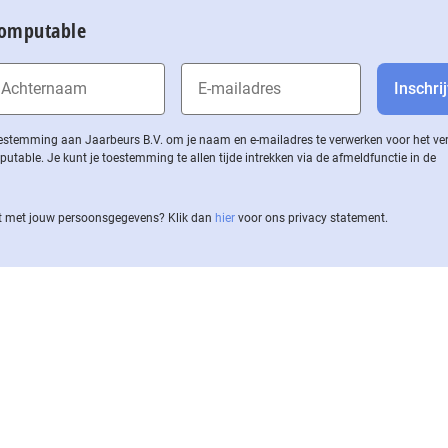
Computable
 toestemming aan Jaarbeurs B.V. om je naam en e-mailadres te verwerken voor het v
ble. Je kunt je toestemming te allen tijde intrekken via de af­meld­func­tie in de
 met jouw per­soons­ge­ge­vens? Klik dan
hier
voor ons privacy statement.