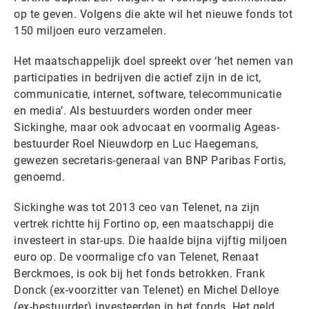
op te geven. Volgens die akte wil het nieuwe fonds tot
150 miljoen euro verzamelen.
Het maatschappelijk doel spreekt over ‘het nemen van
participaties in bedrijven die actief zijn in de ict,
communicatie, internet, software, telecommunicatie
en media’. Als bestuurders worden onder meer
Sickinghe, maar ook advocaat en voormalig Ageas-
bestuurder Roel Nieuwdorp en Luc Haegemans,
gewezen secretaris-generaal van BNP Paribas Fortis,
genoemd.
Sickinghe was tot 2013 ceo van Telenet, na zijn
vertrek richtte hij Fortino op, een maatschappij die
investeert in star-ups. Die haalde bijna vijftig miljoen
euro op. De voormalige cfo van Telenet, Renaat
Berckmoes, is ook bij het fonds betrokken. Frank
Donck (ex-voorzitter van Telenet) en Michel Delloye
(ex-bestuurder) investeerden in het fonds. Het geld