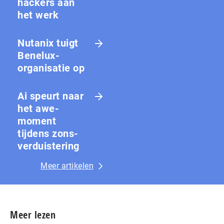
hackers aan
het werk
Nutanix tuigt
Benelux-
organisatie op
Ai speurt naar
het awe-
moment
tijdens zons­
ver­duis­te­ring
Meer artikelen
Meer lezen