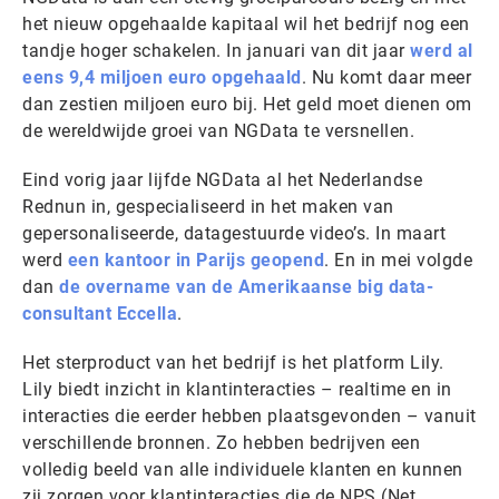
het nieuw opgehaalde kapitaal wil het bedrijf nog een
tandje hoger schakelen. In januari van dit jaar
werd al
eens 9,4 miljoen euro opgehaald
. Nu komt daar meer
dan zestien miljoen euro bij. Het geld moet dienen om
de wereldwijde groei van NGData te versnellen.
Eind vorig jaar lijfde NGData al het Nederlandse
Rednun in, gespecialiseerd in het maken van
gepersonaliseerde, datagestuurde video’s. In maart
werd
een kantoor in Parijs geopend
. En in mei volgde
dan
de overname van de Amerikaanse big data-
consultant Eccella
.
Het sterproduct van het bedrijf is het platform Lily.
Lily biedt inzicht in klantinteracties – realtime en in
interacties die eerder hebben plaatsgevonden – vanuit
verschillende bronnen. Zo hebben bedrijven een
volledig beeld van alle individuele klanten en kunnen
zij zorgen voor klantinteracties die de NPS (Net