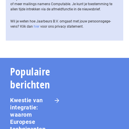
of meer mailings namens Computable. Je kunt je toestemming te
allen tijde intrekken via de af­meld­func­tie in de nieuwsbrief.
Wil je weten hoe Jaarbeurs B.V. omgaat met jouw per­soons­ge­ge­
vens? Klik dan
hier
voor ons privacy statement.
Populaire
berichten
Kwestie van
integratie:
waarom
Europese