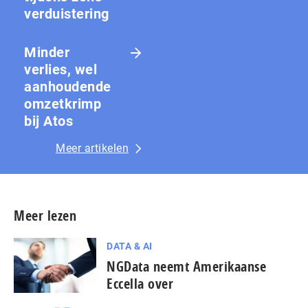
ver­duis­te­ring
Minder
verlies, wel
aanhoudende
omzetkrimp
bij Atos
Meer artikelen
Meer lezen
DATA & AI
NGData neemt Amerikaanse
Eccella over