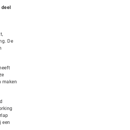
 deel
t,
ng. De
h
heeft
ze
en maken
d
orking
rlap
j een