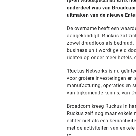
Ip-en videospecialist Arris h
onderdeel was van Broadcaom
uitmaken van de nieuwe Enter
De overname heeft een waarde 
aangekondigd. Ruckus zal zich
zowel draadloos als bedraad. O
business unit wordt geleid doo
richten op onder meer hotels, 
‘Ruckus Networks is nu geïnteg
voor grotere investeringen en a
manufacturing, operaties en s
van bijkomende kennis, van Do
Broadcom kreeg Ruckus in han
Ruckus zelf nog maar enkele
echter niet als een kernactivit
met de activiteiten van enkele
rol.