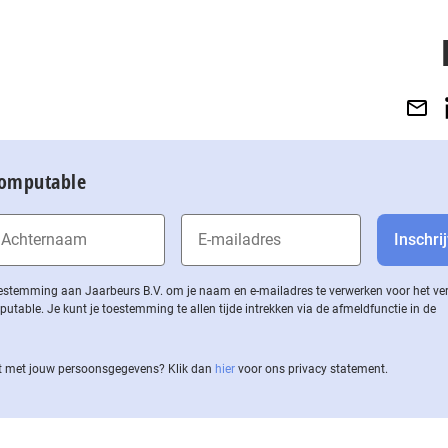
Computable
 toestemming aan Jaarbeurs B.V. om je naam en e-mailadres te verwerken voor het v
ble. Je kunt je toestemming te allen tijde intrekken via de af­meld­func­tie in de
 met jouw per­soons­ge­ge­vens? Klik dan
hier
voor ons privacy statement.