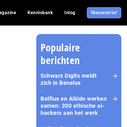
agazine
Kennisbank
Inlog
Nieuwsbrief
Populaire
berichten
Schwarz Digits meldt
zich in Benelux
Belfius en Aikido werken
samen: 200 ethische ai-
hackers aan het werk