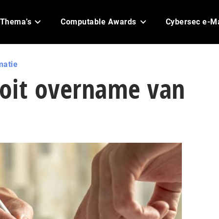
Thema’s
Computable Awards
Cybersec e-M
matie
ooit overname van