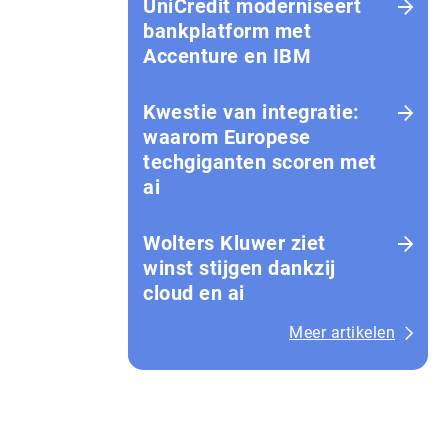
UniCredit moderniseert
bankplatform met
Accenture en IBM
Kwestie van integratie:
waarom Europese
techgiganten scoren met
ai
Wolters Kluwer ziet
winst stijgen dankzij
cloud en ai
Meer artikelen