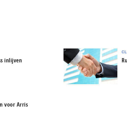
CL
s inlijven
Ru
 voor Arris