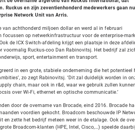
eeft de overname afgerond van Ruckus International, dat
. Ruckus en zijn zeventienhonderd medewerkers gaan nu
prise Network Unit van Arris.
van achthonderd miljoen dollar en werd al in februari
 focussen op netwerkinfrastructuur voor de enterprise-mark
ok de ICX Switch-afdeling krijgt een plaatsje in deze afdeli
r voormalig Ruckus-coo Dan Rabinovitsj. Het bedrijf zal zic
onderwijs, sport, entertainment en transport.
reerd in een grote, stabiele onderneming die het potentieel 
mbities’, zo zegt Rabinovitsj. ‘Dit zal duidelijk worden in on
upply chain, maar ook in r&d, waar we gebruik zullen kunn
csis over Wi-Fi, ethernet en optische communicatie.’
den door de overname van Brocade, eind 2016. Brocade ha
 maanden voordien gekocht. Broadcom beschouwde IP Netw
eit en zette het bedrijf meteen weer in de etalage. Ook de ove
 grote Broadcom-klanten (HPE, Intel, Cisco,…) speelde daarbi