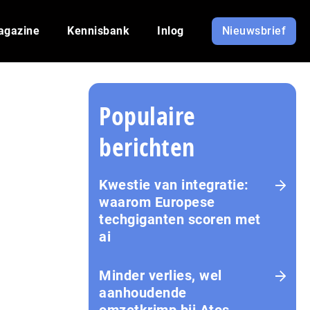
agazine
Kennisbank
Inlog
Nieuwsbrief
Populaire
berichten
Kwestie van integratie:
waarom Europese
techgiganten scoren met
ai
Minder verlies, wel
aanhoudende