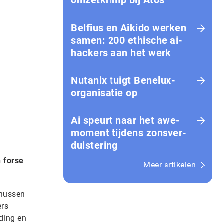
omzetkrimp bij Atos
Belfius en Aikido werken
samen: 200 ethische ai-
hackers aan het werk
Nutanix tuigt Benelux-
organisatie op
Ai speurt naar het awe-
moment tijdens zons­ver­
duis­te­ring
 forse
Meer artikelen
onussen
ers
ding en