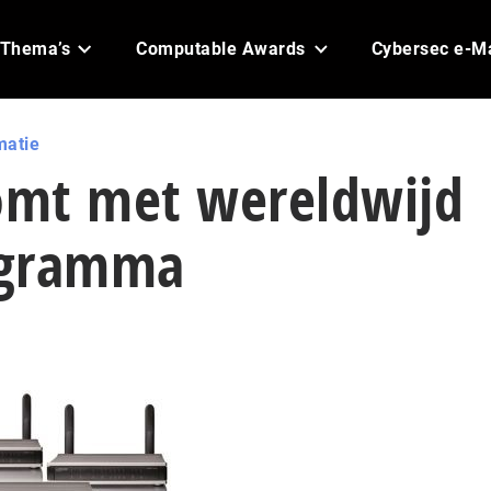
Thema’s
Computable Awards
Cybersec e-M
matie
mt met wereldwijd
ogramma