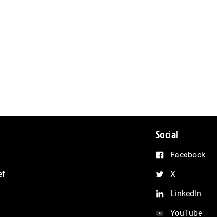
Social
Facebook
ef
X
LinkedIn
YouTube