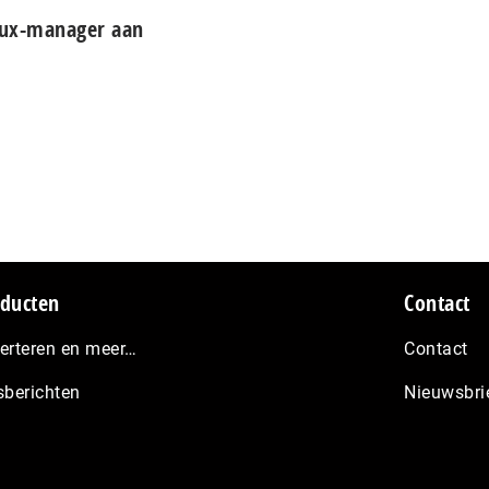
lux-manager aan
ducten
Contact
erteren en meer…
Contact
sberichten
Nieuwsbri