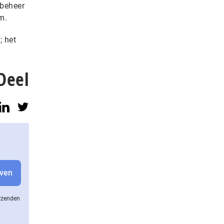
kbeheer
m.
; het
Deel
erzenden