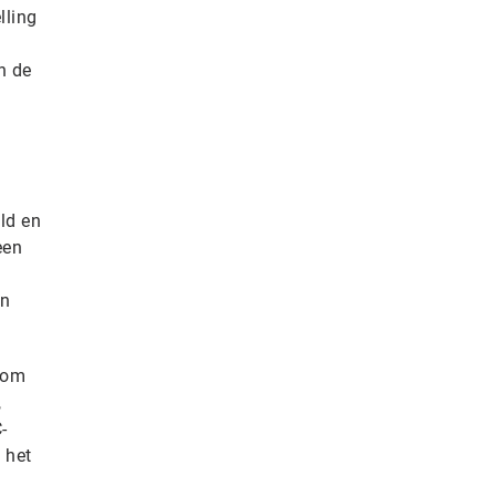
lling
n de
ld en
een
en
 om
,
-
 het