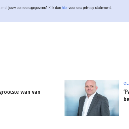
 met jouw per­soons­ge­ge­vens? Klik dan
hier
voor ons privacy statement.
CL
grootste wan van
‘P
be