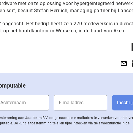
rdware met onze oplossing voor hypergeïntegreerd netwer
n sdn’, besluit Stefan Herrlich, managing partner bij Lanco
pgericht. Het bedrijf heeft zo’n 270 medewerkers in dienst
t op het hoofdkantoor in Würselen, in de buurt van Aken.
Computable
 toestemming aan Jaarbeurs B.V. om je naam en e-mailadres te verwerken voor het v
ble. Je kunt je toestemming te allen tijde intrekken via de af­meld­func­tie in de