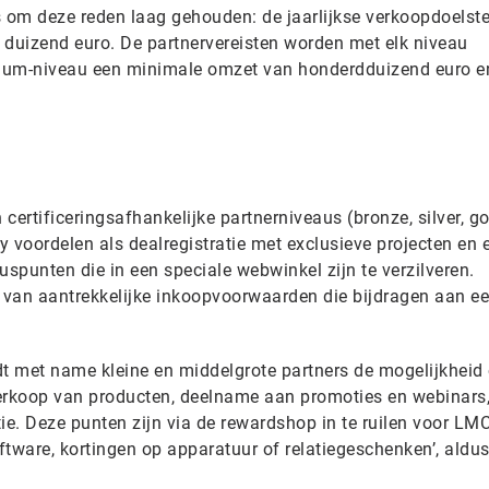
om deze reden laag gehouden: de jaarlijkse verkoopdoelste
 duizend euro. De partnervereisten worden met elk niveau
tinum-niveau een minimale omzet van honderdduizend euro e
certificeringsafhankelijke partnerniveaus (bronze, silver, go
voordelen als dealregistratie met exclusieve projecten en 
spunten die in een speciale webwinkel zijn te verzilveren.
t van aantrekkelijke inkoopvoorwaarden die bijdragen aan e
dt met name kleine en middelgrote partners de mogelijkheid
verkoop van producten, deelname aan promoties en webinars
tie. Deze punten zijn via de rewardshop in te ruilen voor LMC
software, kortingen op apparatuur of relatiegeschenken’, aldus