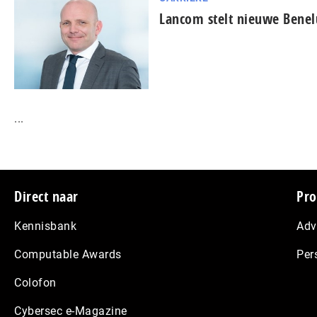
Lancom stelt nieuwe Bene
...
Footer
Direct naar
Pro
Kennisbank
Adv
Computable Awards
Per
Colofon
Cybersec e-Magazine