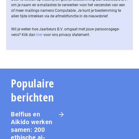
om je naam en e-mailadres te verwerken voor het verzenden van een
of meer mailings namens Computable. Je kunt je toestemming te
allen tijde intrekken via de af­meld­func­tie in de nieuwsbrief.
Wil je weten hoe Jaarbeurs B.V. omgaat met jouw per­soons­ge­ge­
vens? Klik dan
hier
voor ons privacy statement.
Populaire
berichten
Belfius en
Aikido werken
samen: 200
ethische ai-