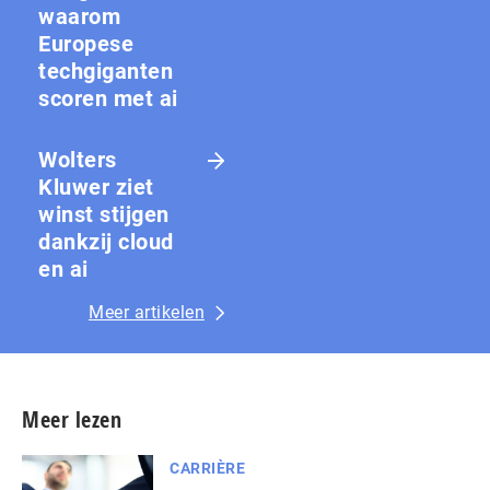
waarom
Europese
techgiganten
scoren met ai
Wolters
Kluwer ziet
winst stijgen
dankzij cloud
en ai
Meer artikelen
Meer lezen
CARRIÈRE