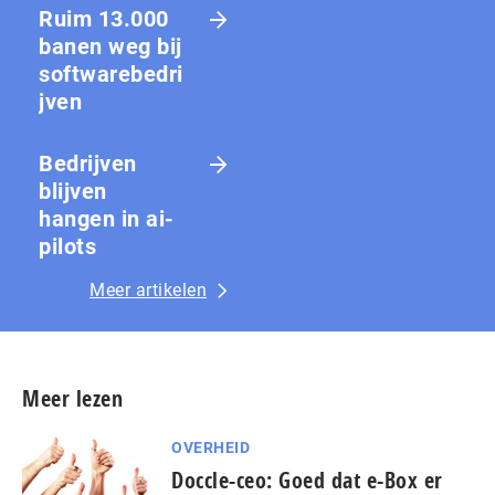
Ruim 13.000
banen weg bij
softwarebedri
jven
Bedrijven
blijven
hangen in ai-
pilots
Meer artikelen
Meer lezen
OVERHEID
Doccle-ceo: Goed dat e-Box er