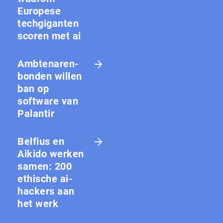
Europese
techgiganten
scoren met ai
Amb­te­na­ren­
bon­den willen
ban op
software van
Palantir
Belfius en
Aikido werken
samen: 200
ethische ai-
hackers aan
het werk