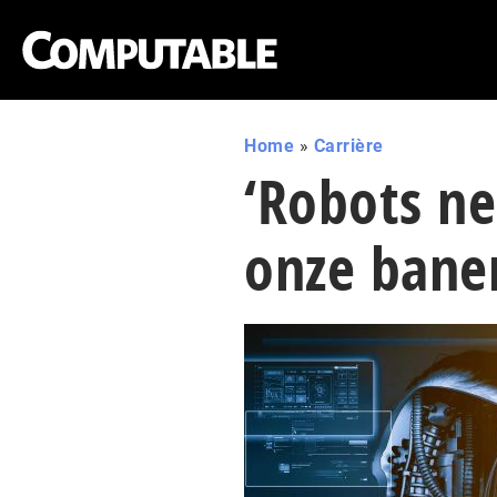
Home
»
Carrière
‘Robots n
onze bane