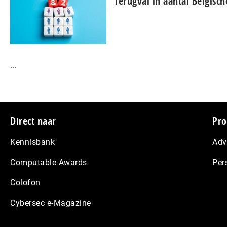
Terugval in aantal Belgisch
...
Footer
Direct naar
Pro
Kennisbank
Adv
Computable Awards
Per
Colofon
Cybersec e-Magazine