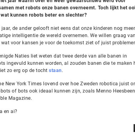
 het jaar waarin over en weer gewaarschuwd werd voor
e samen met robots onze banen overneemt. Toch lijkt het o
 wat kunnen robots beter en slechter?
r jaar, de ander gelooft niet eens dat onze kinderen nog me
ige intelligentie de wereld overnemen. We willen graag van
 wat voor kansen je voor de toekomst ziet of juist probleme
nigde Naties liet weten dat twee derde van alle banen in
ots ingevuld kunnen worden, al zouden banen die te maken
iet zo erg op de tocht
staan
.
e New York Times lovend over hoe Zweden robotica juist 
robots of bots ook ideaal kunnen zijn, zoals Menno Heesbeen
ble Magazine.
a en ai?