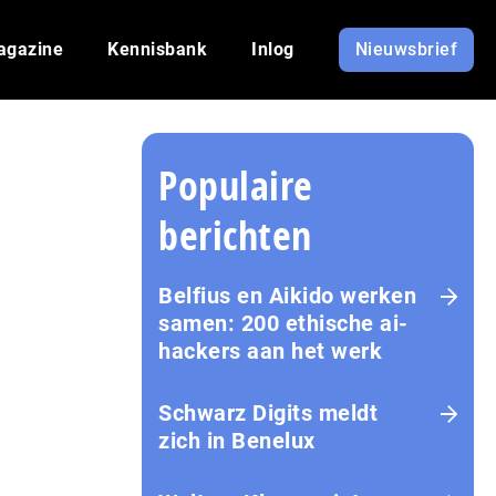
agazine
Kennisbank
Inlog
Nieuwsbrief
Populaire
berichten
Belfius en Aikido werken
samen: 200 ethische ai-
hackers aan het werk
Schwarz Digits meldt
zich in Benelux