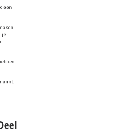
ok een
emaken
 je
n.
 hebben
omarmt.
Deel