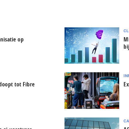
CL
nisatie op
Mi
bi
IN
oopt tot Fibre
Ex
CA