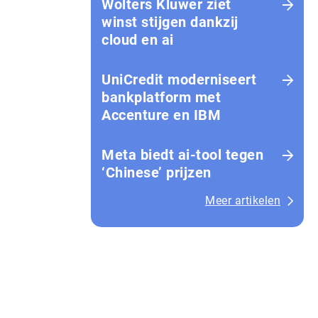
Wolters Kluwer ziet
winst stijgen dankzij
cloud en ai
UniCredit moderniseert
bankplatform met
Accenture en IBM
Meta biedt ai-tool tegen
‘Chinese’ prijzen
Meer artikelen