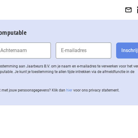
Computable
 toestemming aan Jaarbeurs B.V. om je naam en e-mailadres te verwerken voor het v
ble. Je kunt je toestemming te allen tijde intrekken via de af­meld­func­tie in de
 met jouw per­soons­ge­ge­vens? Klik dan
hier
voor ons privacy statement.