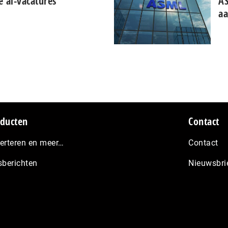
e ai-vacatures
AS
aa
ducten
Contact
erteren en meer…
Contact
sberichten
Nieuwsbri