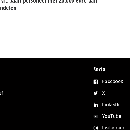
ML paait personeel met 20.000 euro aan
ndelen
Social
Facebook
ef
X
LinkedIn
YouTube
Instagram