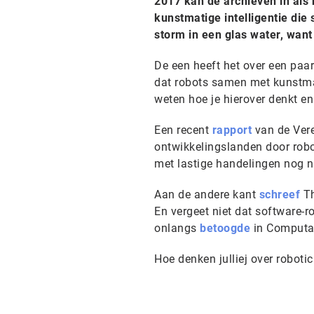
2017 kan de archieven in als
kunstmatige intelligentie di
storm in een glas water, want
De een heeft het over een paa
dat robots samen met kunstmat
weten hoe je hierover denkt en
Een recent
rapport
van de Vere
ontwikkelingslanden door rob
met lastige handelingen nog n
Aan de andere kant
schreef
Th
En vergeet niet dat software-
onlangs
betoogde
in Computa
Hoe denken julliej over robotic