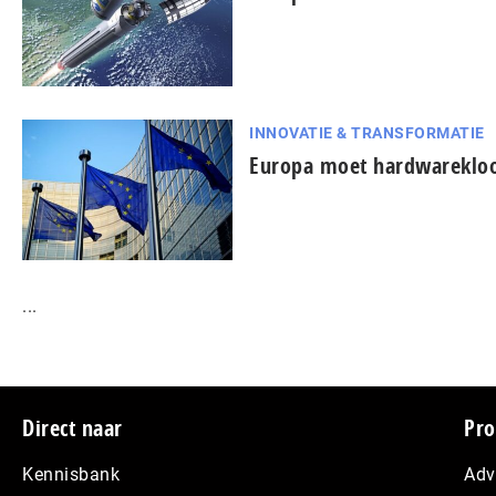
INNOVATIE & TRANSFORMATIE
Europa moet hardwarekloo
...
Footer
Direct naar
Pro
Kennisbank
Adv