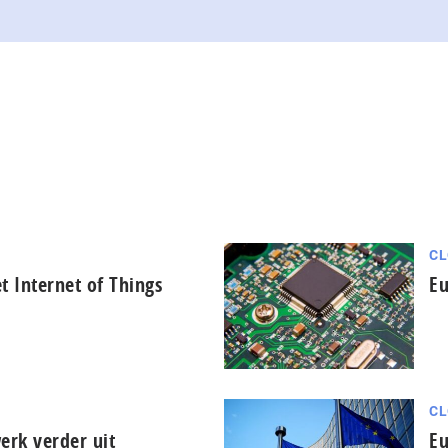
CL
 Internet of Things
Eu
CL
erk verder uit
Eu