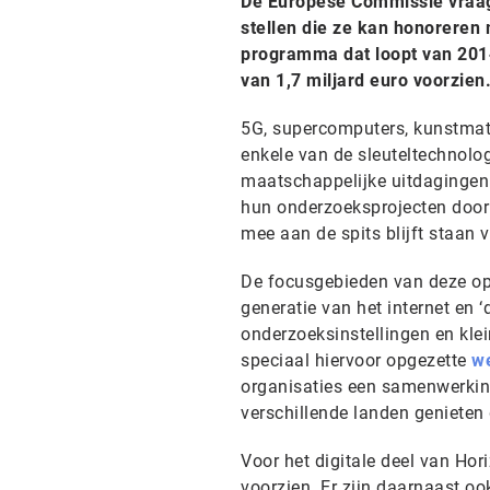
De Europese Commissie vraagt
stellen die ze kan honoreren
programma dat loopt van 2014 
van 1,7 miljard euro voorzien
5G, supercomputers, kunstmatige
enkele van de sleuteltechnolo
maatschappelijke uitdagingen.
hun onderzoeksprojecten door 
mee aan de spits blijft staan v
De focusgebieden van deze opr
generatie van het internet en ‘
onderzoeksinstellingen en kle
speciaal hiervoor opgezette
we
organisaties een samenwerkin
verschillende landen genieten d
Voor het digitale deel van Hor
voorzien. Er zijn daarnaast o