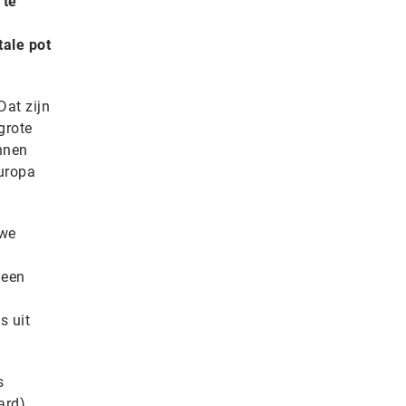
 te
tale pot
Dat zijn
grote
nnen
Europa
uwe
 een
s uit
s
ard),