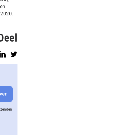
 en
 2020.
Deel
erzenden