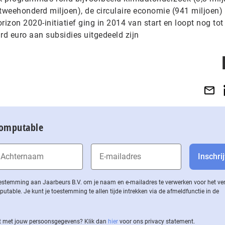
(tweehonderd miljoen), de circulaire economie (941 miljoen)
orizon 2020-initiatief ging in 2014 van start en loopt nog tot
ard euro aan subsidies uitgedeeld zijn
Computable
 toestemming aan Jaarbeurs B.V. om je naam en e-mailadres te verwerken voor het v
ble. Je kunt je toestemming te allen tijde intrekken via de af­meld­func­tie in de
 met jouw per­soons­ge­ge­vens? Klik dan
hier
voor ons privacy statement.