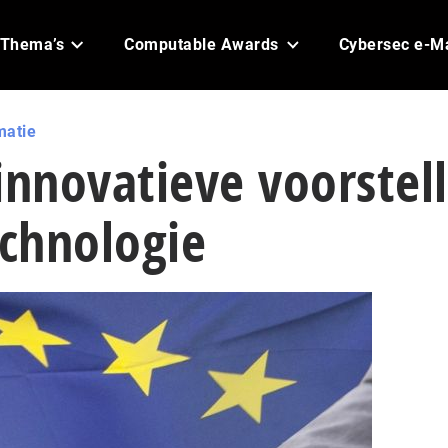
Thema’s
Computable Awards
Cybersec e-M
matie
innovatieve voorstel
echnologie