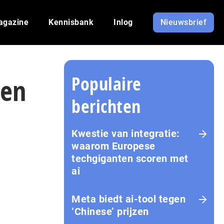
agazine
Kennisbank
Inlog
Nieuwsbrief
Populaire
len
berichten
Kwestie van integratie:
waarom Europese
techgiganten scoren met
ai
Meta biedt ai-tool tegen
‘Chinese’ prijzen