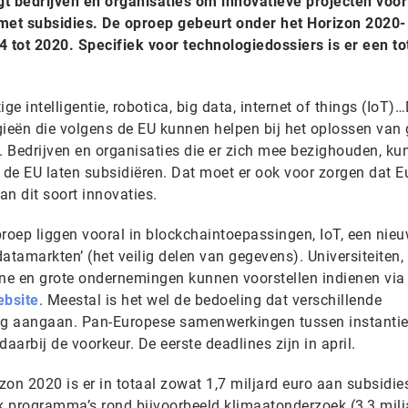
 bedrijven en organisaties om innovatieve projecten voor
 met subsidies. De oproep gebeurt onder het Horizon 2020-
tot 2020. Specifiek voor technologiedossiers is er een to
.
 intelligentie, robotica, big data, internet of things (IoT)…
gieën die volgens de EU kunnen helpen bij het oplossen van 
 Bedrijven en organisaties die er zich mee bezighouden, ku
de EU laten subsidiëren. Dat moet er ook voor zorgen dat 
an dit soort innovaties.
oep liggen vooral in blockchaintoepassingen, IoT, een nie
datamarkten’ (het veilig delen van gegevens). Universiteiten,
ine en grote ondernemingen kunnen voorstellen indienen via
bsite
. Meestal is het wel de bedoeling dat verschillende
g aangaan. Pan-Europese samenwerkingen tussen instantie
aarbij de voorkeur. De eerste deadlines zijn in april.
izon 2020 is er in totaal zowat 1,7 miljard euro aan subsidie
ok programma’s rond bijvoorbeeld klimaatonderzoek (3,3 milj