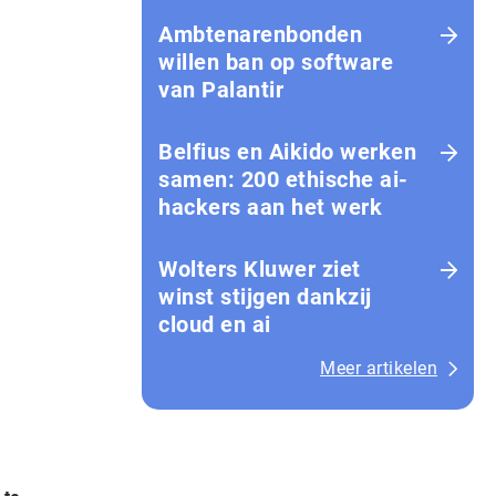
Amb­te­na­ren­bon­den
willen ban op software
van Palantir
Belfius en Aikido werken
samen: 200 ethische ai-
hackers aan het werk
Wolters Kluwer ziet
winst stijgen dankzij
cloud en ai
Meer artikelen