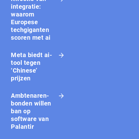
integratie:
waarom
Europese
techgiganten
scoren met ai
Meta biedt ai-
tool tegen
‘Chinese’
prijzen
Amb­te­na­ren­
bon­den willen
ban op
software van
Palantir