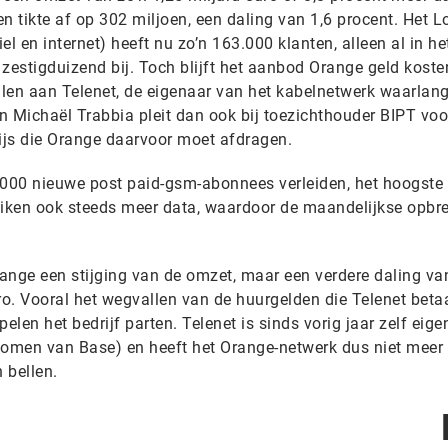
n tikte af op 302 miljoen, een daling van 1,6 procent. Het L
iel en internet) heeft nu zo’n 163.000 klanten, alleen al in he
estigduizend bij. Toch blijft het aanbod Orange geld koste
len aan Telenet, de eigenaar van het kabelnetwerk waarlan
Michaël Trabbia pleit dan ook bij toezichthouder BIPT voo
rijs die Orange daarvoor moet afdragen.
000 nieuwe post paid-gsm-abonnees verleiden, het hoogste 
uiken ook steeds meer data, waardoor de maandelijkse opbr
ange een stijging van de omzet, maar een verdere daling va
ro. Vooral het wegvallen van de huurgelden die Telenet betaa
len het bedrijf parten. Telenet is sinds vorig jaar zelf eige
omen van Base) en heeft het Orange-netwerk dus niet meer
n bellen.