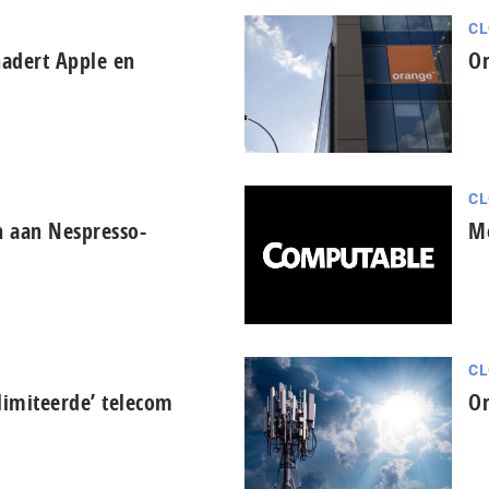
CL
nadert Apple en
Or
CL
n aan Nespresso-
Me
CL
limiteerde’ telecom
Or