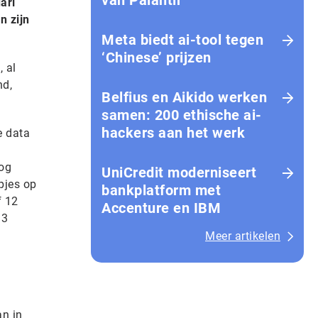
van Palantir
ari
n zijn
Meta biedt ai-tool tegen
‘Chinese’ prijzen
 al
nd,
Belfius en Aikido werken
samen: 200 ethische ai-
hackers aan het werk
e data
nog
UniCredit moderniseert
pjes op
bankplatform met
f 12
Accenture en IBM
13
Meer artikelen
an in