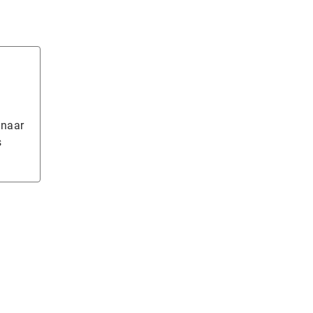
 naar
s