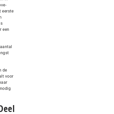
ove-
t eerste
n
gs
r een
aantal
engst
n de
lt voor
naar
 nodig
Deel