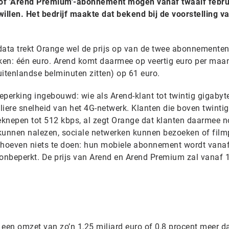
' of 'Arend Premium'-abonnement mogen vanaf twaalf febru
illen. Het bedrijf maakte dat bekend bij de voorstelling va
 data trekt Orange wel de prijs op van de twee abonnementen,
erken: één euro. Arend komt daarmee op veertig euro per maa
tenlandse belminuten zitten) op 61 euro.
beperking ingebouwd: wie als Arend-klant tot twintig gigabyt
uliere snelheid van het 4G-netwerk. Klanten die boven twintig
eknepen tot 512 kbps, al zegt Orange dat klanten daarmee 
kunnen nalezen, sociale netwerken kunnen bezoeken of film
n hoeven niets te doen: hun mobiele abonnement wordt vana
 onbeperkt. De prijs van Arend en Arend Premium zal vanaf 
 een omzet van zo’n 1,25 miljard euro of 0,8 procent meer d