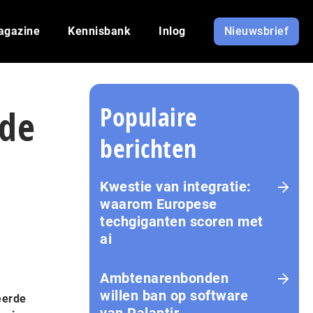
agazine
Kennisbank
Inlog
Nieuwsbrief
Populaire
rde
berichten
Kwestie van integratie:
waarom Europese
techgiganten scoren met
ai
Amb­te­na­ren­bon­den
willen ban op software
eerde