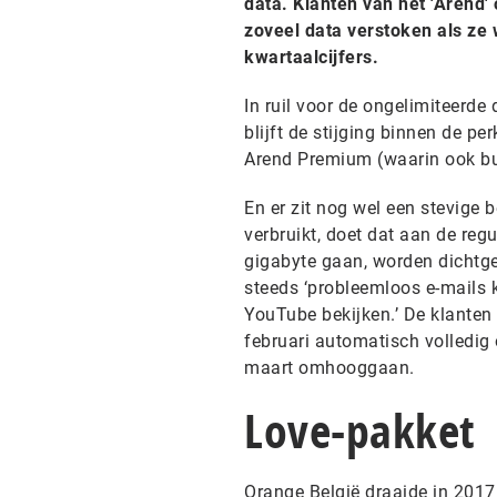
data. Klanten van het 'Arend
zoveel data verstoken als ze w
kwartaalcijfers.
In ruil voor de ongelimiteerde
blijft de stijging binnen de p
Arend Premium (waarin ook bui
En er zit nog wel een stevige 
verbruikt, doet dat aan de reg
gigabyte gaan, worden dichtg
steeds ‘probleemloos e-mails 
YouTube bekijken.’ De klante
februari automatisch volledig
maart omhooggaan.
Love-pakket
Orange België draaide in 2017