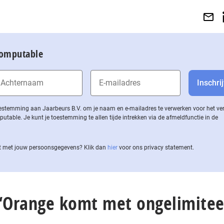
Computable
 toestemming aan Jaarbeurs B.V. om je naam en e-mailadres te verwerken voor het v
ble. Je kunt je toestemming te allen tijde intrekken via de af­meld­func­tie in de
 met jouw per­soons­ge­ge­vens? Klik dan
hier
voor ons privacy statement.
 “Orange komt met ongelimite