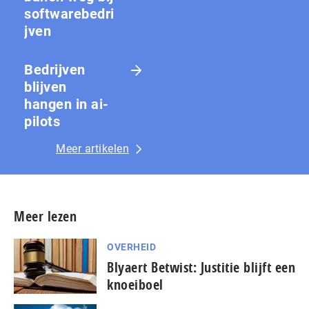
softwarebedri
jven
Bedrijven
blijven
hangen in ai-
pilots
Meer artikelen
Meer lezen
OVERHEID
Blyaert Betwist: Justitie blijft een
knoeiboel