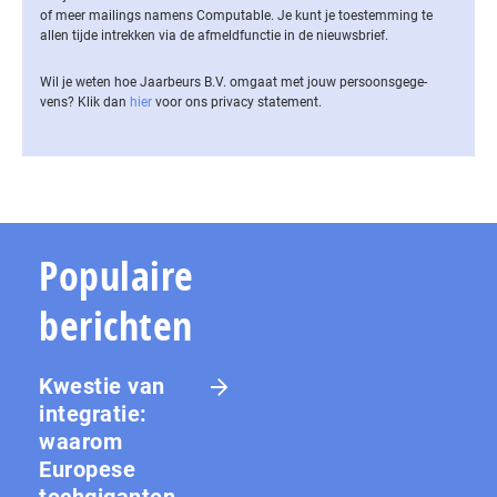
of meer mailings namens Computable. Je kunt je toestemming te
allen tijde intrekken via de af­meld­func­tie in de nieuwsbrief.
Wil je weten hoe Jaarbeurs B.V. omgaat met jouw per­soons­ge­ge­
vens? Klik dan
hier
voor ons privacy statement.
Populaire
berichten
Kwestie van
integratie:
waarom
Europese
techgiganten