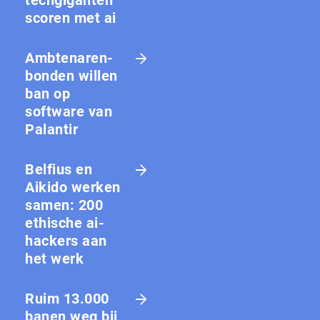
scoren met ai
Amb­te­na­ren­
bon­den willen
ban op
software van
Palantir
Belfius en
Aikido werken
samen: 200
ethische ai-
hackers aan
het werk
Ruim 13.000
banen weg bij