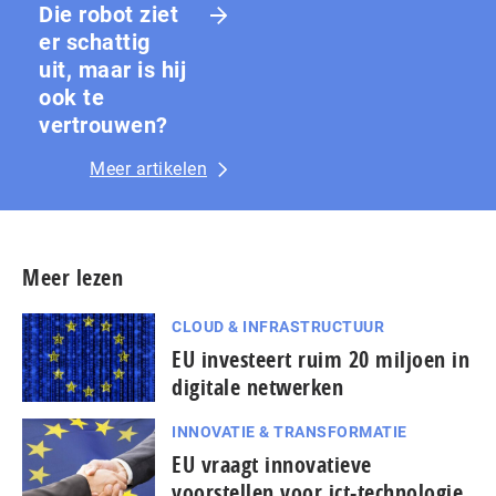
Die robot ziet
er schattig
uit, maar is hij
ook te
vertrouwen?
Meer artikelen
Meer lezen
CLOUD & INFRASTRUCTUUR
EU investeert ruim 20 miljoen in
digitale netwerken
INNOVATIE & TRANSFORMATIE
EU vraagt innovatieve
voorstellen voor ict-technologie