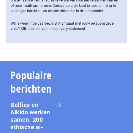
om je naam en e-mailadres te verwerken voor het verzenden van een
of meer mailings namens Computable. Je kunt je toestemming te
allen tijde intrekken via de af­meld­func­tie in de nieuwsbrief.
Wil je weten hoe Jaarbeurs B.V. omgaat met jouw per­soons­ge­ge­
vens? Klik dan
hier
voor ons privacy statement.
Populaire
berichten
Belfius en
Aikido werken
samen: 200
ethische ai-