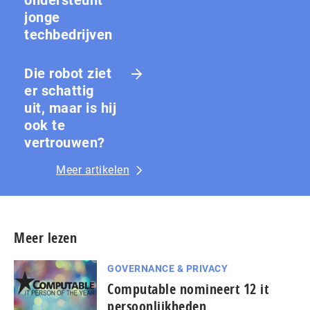
jonge
techbedrijven
Die robot ziet
er schattig
uit, maar is hij
ook te
vertrouwen?
Meer artikelen
Meer lezen
GOVERNANCE & PRIVACY
Computable nomineert 12 it
persoonlijkheden