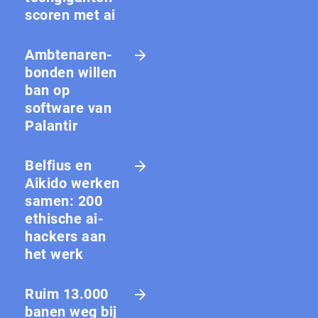
scoren met ai
Amb­te­na­ren­
bon­den willen
ban op
software van
Palantir
Belfius en
Aikido werken
samen: 200
ethische ai-
hackers aan
het werk
Ruim 13.000
banen weg bij