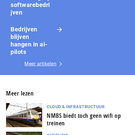
softwarebedri
jven
Bedrijven
blijven
hangen in ai-
pilots
Meer artikelen
Meer lezen
CLOUD & INFRASTRUCTUUR
NMBS biedt toch geen wifi op
treinen