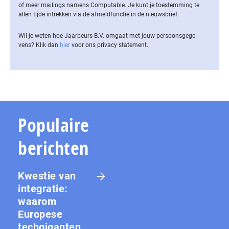
of meer mailings namens Computable. Je kunt je toestemming te
allen tijde intrekken via de af­meld­func­tie in de nieuwsbrief.
Wil je weten hoe Jaarbeurs B.V. omgaat met jouw per­soons­ge­ge­
vens? Klik dan
hier
voor ons privacy statement.
Populaire
berichten
Kwestie van
integratie:
waarom
Europese
techgiganten