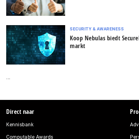
SECURITY & AWARENESS
Koop Nebulas biedt Secure
markt
...
Footer
Direct naar
Pro
Kennisbank
Adv
Computable Awards
Per