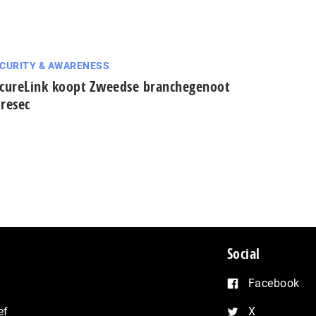
CURITY & AWARENESS
cureLink koopt Zweedse branchegenoot
resec
Social
Facebook
ef
X