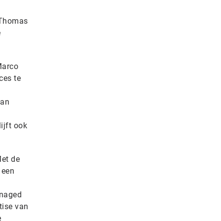
 ‘Thomas
e
Marco
ces te
van
ijft ook
Met de
 een
anaged
tise van
e