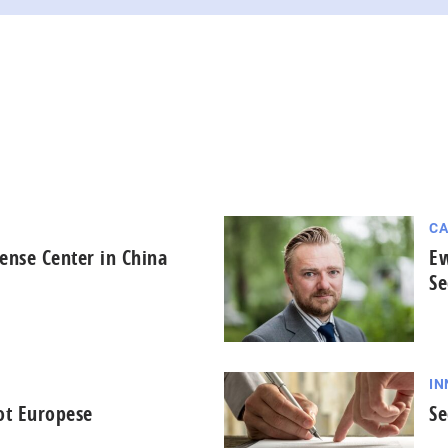
CA
ense Center in China
Ew
Se
IN
ot Europese
Se