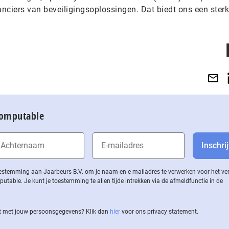
nciers van beveiligingsoplossingen. Dat biedt ons een sterk
Computable
 toestemming aan Jaarbeurs B.V. om je naam en e-mailadres te verwerken voor het v
ble. Je kunt je toestemming te allen tijde intrekken via de af­meld­func­tie in de
 met jouw per­soons­ge­ge­vens? Klik dan
hier
voor ons privacy statement.