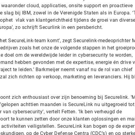
 waaronder cloud, applicaties, onsite support en proactieve
e slag bij IBM, zowel in de Verenigde Staten als in Europa.
ophet vlak van klantgerichtheid tijdens de groei van divers
ropa’, zo schrijft Securlink in een persbericht.
j het SecureLink-team komt’, zegt Securelink-medeoprichter 
bedrijven zoals het onze de volgende stappen in het groeipro
ze doel om de wereldwijde leider in cybersecurity te worden,
 iemand hebben gevonden met de expertise, energie én drive 
aject te leiden.’ Barkmeijer neemt vanaf nu de rol van chief
al zich richten op verkoop, marketing en leveranciers. Hij bl
oont zich enthousiast over zijn benoeming bij Securelink. ‘
gelopen achttien maanden is SecureLink nu uitgegroeid tot
van cybersecurity’, vertelt Fetten. ‘Ik ben verheugd de
f voort te kunnen zetten door onze klanten oplossingen en m
 activiteiten veiligstellen. SecureLink kan bogen op de exper
skundigen, op de Cyber Defense Centra (CDC’s) en op sterk