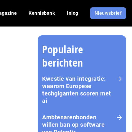
agazine
Kennisbank
Inlog
Nieuwsbrief
Populaire
berichten
Kwestie van integratie:
waarom Europese
techgiganten scoren met
ai
Amb­te­na­ren­bon­den
willen ban op software