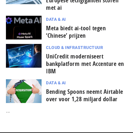
Europese techgiganten scoren
met ai
DATA & AI
Meta biedt ai-tool tegen
‘Chinese’ prijzen
CLOUD & INFRASTRUCTUUR
UniCredit moderniseert
bankplatform met Accenture en
IBM
DATA & AI
Bending Spoons neemt Airtable
over voor 1,28 miljard dollar
...