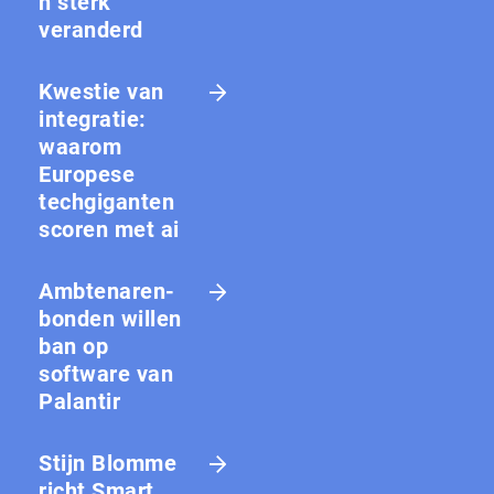
n sterk
veranderd
Kwestie van
integratie:
waarom
Europese
techgiganten
scoren met ai
Amb­te­na­ren­
bon­den willen
ban op
software van
Palantir
Stijn Blomme
richt Smart