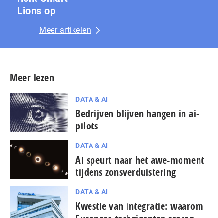
Lions op
Meer artikelen
Meer lezen
DATA & AI
Bedrijven blijven hangen in ai-
pilots
DATA & AI
Ai speurt naar het awe-moment
tijdens zons­ver­duis­te­ring
DATA & AI
Kwestie van integratie: waarom