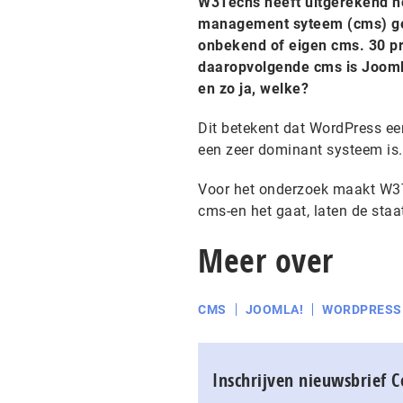
W3Techs heeft uitgerekend ho
management syteem (cms) gebr
onbekend of eigen cms. 30 p
daaropvolgende cms is Jooml
en zo ja, welke?
Dit betekent dat WordPress ee
een zeer dominant systeem is. 
Voor het onderzoek maakt W3T
cms-en het gaat, laten de sta
Meer over
CMS
JOOMLA!
WORDPRESS
Inschrijven nieuwsbrief 