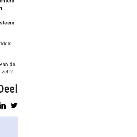
ontent
n
ysteem
ddels
 van de
 zelf?
Deel