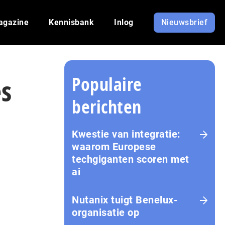
agazine
Kennisbank
Inlog
Nieuwsbrief
Populaire
es
berichten
Kwestie van integratie:
waarom Europese
techgiganten scoren met
ai
Nutanix tuigt Benelux-
organisatie op