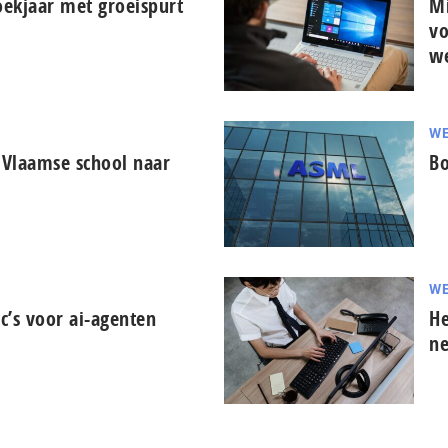
oekjaar met groeispurt
Mi
vo
w
WE
 Vlaamse school naar
Bo
WE
c’s voor ai-agenten
He
ne