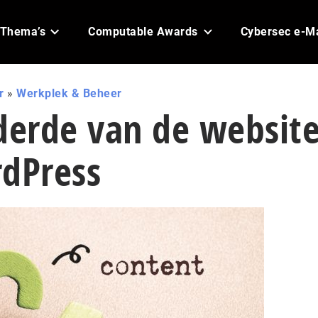
Thema’s
Computable Awards
Cybersec e-M
r
»
Werkplek & Beheer
derde van de websit
rdPress