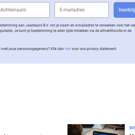
 toestemming aan Jaarbeurs B.V. om je naam en e-mailadres te verwerken voor het v
ble. Je kunt je toestemming te allen tijde intrekken via de af­meld­func­tie in de
 met jouw per­soons­ge­ge­vens? Klik dan
hier
voor ons privacy statement.
WE