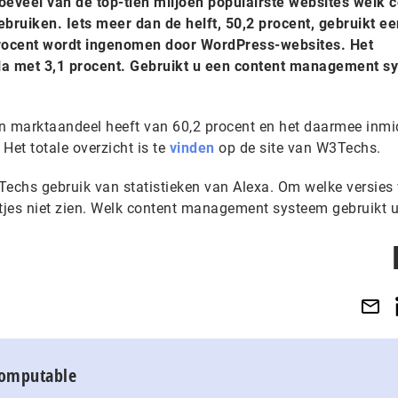
eveel van de top-tien miljoen populairste websites welk c
uiken. Iets meer dan de helft, 50,2 procent, gebruikt ee
rocent wordt ingenomen door WordPress-websites. Het
a met 3,1 procent. Gebruikt u een content management s
n marktaandeel heeft van 60,2 procent en het daarmee inmi
Het totale overzicht is te
vinden
op de site van W3Techs.
echs gebruik van statistieken van Alexa. Om welke versies
atjes niet zien. Welk content management systeem gebruikt u
Computable