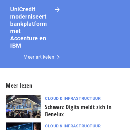
UniCredit
moderniseert
bankplatform
met
Accenture en
IBM
Meer artikelen
Meer lezen
CLOUD & INFRASTRUCTUUR
Schwarz Digits meldt zich in
Benelux
CLOUD & INFRASTRUCTUUR