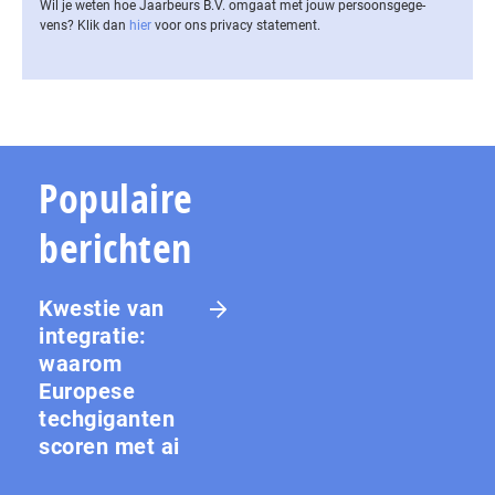
Wil je weten hoe Jaarbeurs B.V. omgaat met jouw per­soons­ge­ge­
vens? Klik dan
hier
voor ons privacy statement.
Populaire
berichten
Kwestie van
integratie:
waarom
Europese
techgiganten
scoren met ai