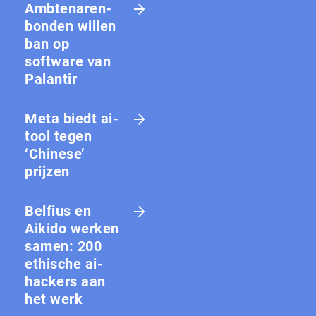
Amb­te­na­ren­
bon­den willen
ban op
software van
Palantir
Meta biedt ai-
tool tegen
‘Chinese’
prijzen
Belfius en
Aikido werken
samen: 200
ethische ai-
hackers aan
het werk