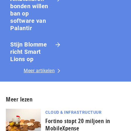
bon­den willen
ban op
software van
Palantir
Stijn Blomme
richt Smart
Lions op
Meer artikelen
Meer lezen
CLOUD & INFRASTRUCTUUR
Fortino stopt 20 miljoen in
MobileXpense