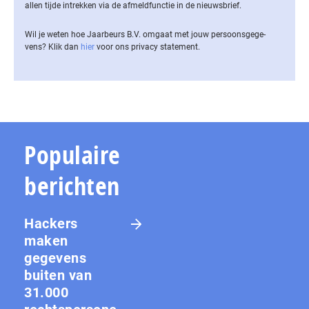
allen tijde intrekken via de af­meld­func­tie in de nieuwsbrief.
Wil je weten hoe Jaarbeurs B.V. omgaat met jouw per­soons­ge­ge­
vens? Klik dan
hier
voor ons privacy statement.
Populaire
berichten
Hackers
maken
gegevens
buiten van
31.000