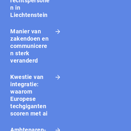
rechtspersone
n in
Liechtenstein
Manier van
zakendoen en
communicere
n sterk
veranderd
Kwestie van
integratie:
waarom
Europese
techgiganten
scoren met ai
Amb­te­na­ren­