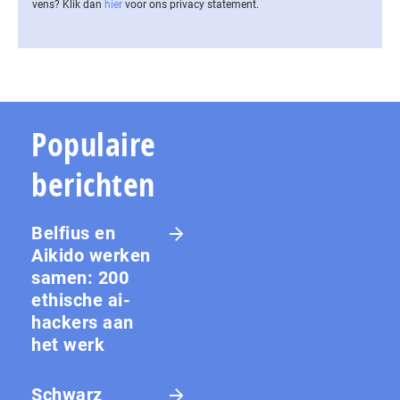
vens? Klik dan
hier
voor ons privacy statement.
Populaire
berichten
Belfius en
Aikido werken
samen: 200
ethische ai-
hackers aan
het werk
Schwarz