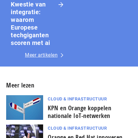
Kwestie van
integratie:
waarom
Europese
techgiganten
scoren met ai
Meer artikelen
Meer lezen
CLOUD & INFRASTRUCTUUR
KPN en Orange koppelen
nationale IoT-netwerken
CLOUD & INFRASTRUCTUUR
Orange en Red Hat innoveren