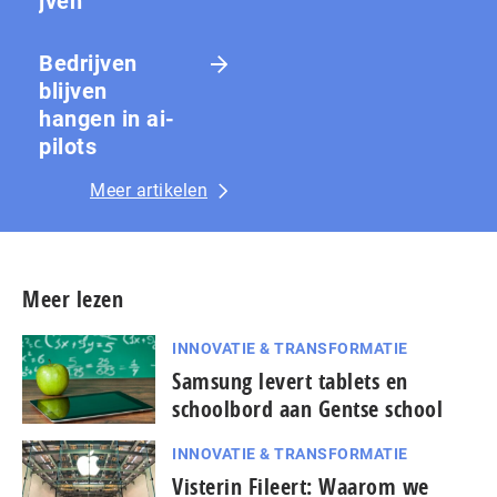
jven
Bedrijven
blijven
hangen in ai-
pilots
Meer artikelen
Meer lezen
INNOVATIE & TRANSFORMATIE
Samsung levert tablets en
schoolbord aan Gentse school
INNOVATIE & TRANSFORMATIE
Visterin Fileert: Waarom we