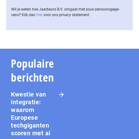
Wil je weten hoe Jaarbeurs B.V. omgaat met jouw per­soons­ge­ge­
vens? Klik dan
hier
voor ons privacy statement.
Populaire
berichten
Kwestie van
integratie:
waarom
Europese
techgiganten
scoren met ai