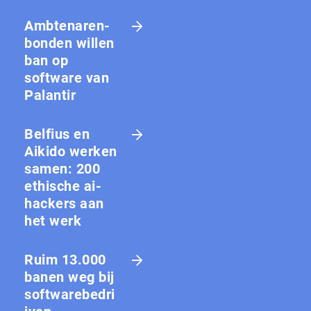
Amb­te­na­ren­
bon­den willen
ban op
software van
Palantir
Belfius en
Aikido werken
samen: 200
ethische ai-
hackers aan
het werk
Ruim 13.000
banen weg bij
softwarebedri