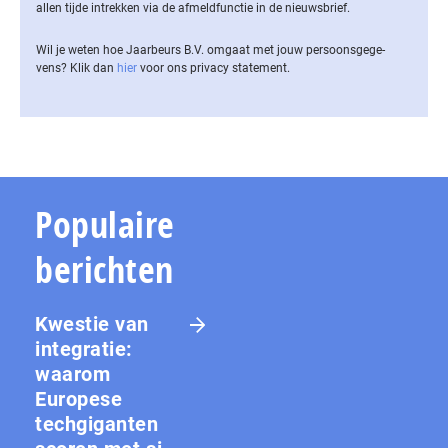
allen tijde intrekken via de af­meld­func­tie in de nieuwsbrief.
Wil je weten hoe Jaarbeurs B.V. omgaat met jouw per­soons­ge­ge­
vens? Klik dan
hier
voor ons privacy statement.
Populaire
berichten
Kwestie van
integratie:
waarom
Europese
techgiganten