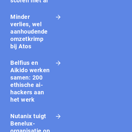
scoren met ai
Minder
verlies, wel
aanhoudende
omzetkrimp
bij Atos
Belfius en
Aikido werken
samen: 200
ethische ai-
hackers aan
het werk
Nutanix tuigt
Benelux-
organisatie op