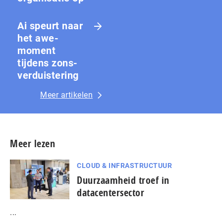
Ai speurt naar
het awe-
moment
tijdens zons­
ver­duis­te­ring
Meer artikelen
Meer lezen
CLOUD & INFRASTRUCTUUR
Duurzaamheid troef in
datacentersector
...