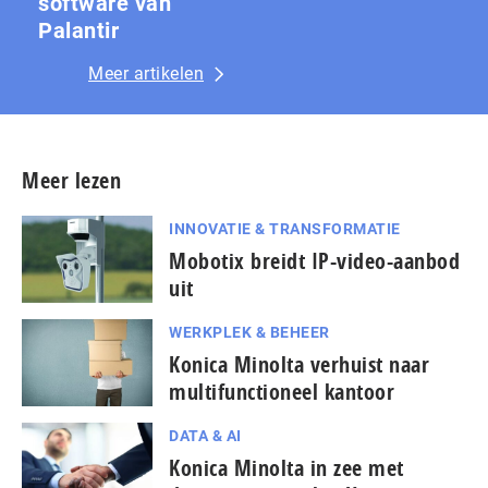
software van
Palantir
Meer artikelen
Meer lezen
INNOVATIE & TRANSFORMATIE
Mobotix breidt IP-video-aanbod
uit
WERKPLEK & BEHEER
Konica Minolta verhuist naar
multifunctioneel kantoor
DATA & AI
Konica Minolta in zee met