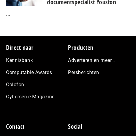
documentspecialist Youston
...
Footer
Direct naar
Producten
Kennisbank
Adverteren en meer…
Computable Awards
Persberichten
Colofon
Cybersec e-Magazine
Contact
Social