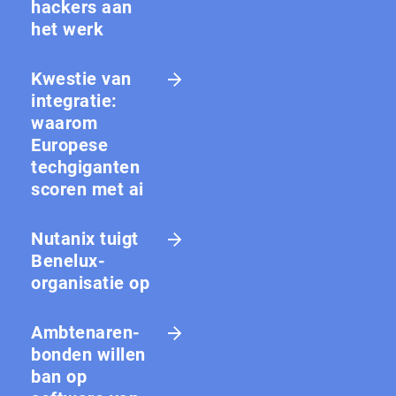
hackers aan
het werk
Kwestie van
integratie:
waarom
Europese
techgiganten
scoren met ai
Nutanix tuigt
Benelux-
organisatie op
Amb­te­na­ren­
bon­den willen
ban op