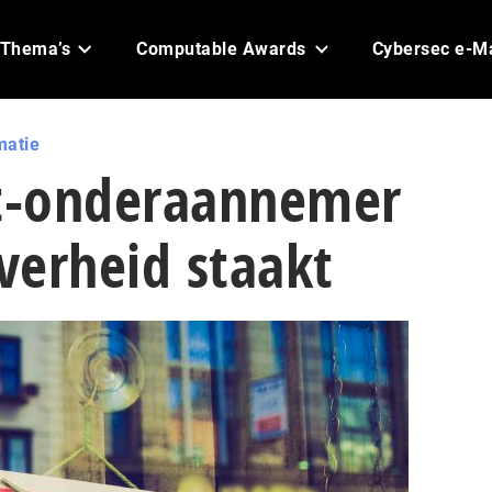
Thema’s
Computable Awards
Cybersec e-M
matie
it-onderaannemer
verheid staakt