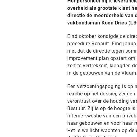
Het personeel bij it-leveran
overheid als grootste klant h
directie de meerderheid van d
vakbondsman Koen Dries (LB
Eind oktober kondigde de direc
procedure-Renault. Eind januari
niet dat de directie tegen som
improvement plan opstart om 
zelf te vertrekken’, klaagden 
in de gebouwen van de Vlaams
Een verzoeningspoging is op n
reactie op het dossier, zegge
verontrust over de houding v
Bestuur. Zij is op de hoogte 
interne kwestie van een privéb
haar gebouwen en voor haar re
Het is wellicht wachten op de