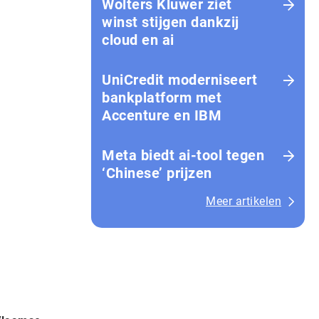
Wolters Kluwer ziet
winst stijgen dankzij
cloud en ai
UniCredit moderniseert
bankplatform met
Accenture en IBM
Meta biedt ai-tool tegen
‘Chinese’ prijzen
Meer artikelen