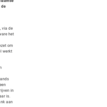
 Vlaamse
t de
 via de
ware het
ezet om
l werkt
n
lands
 een
ijven in
ar is.
ank aan