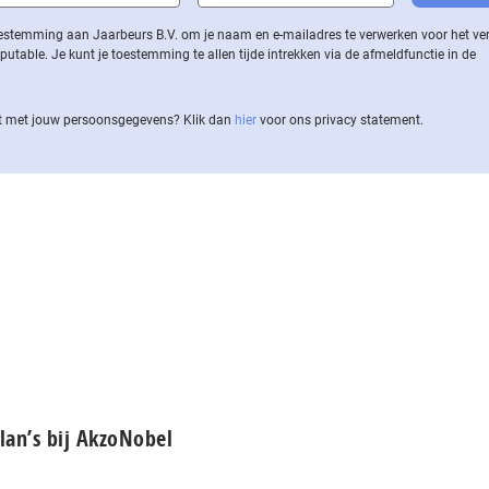
 toestemming aan Jaarbeurs B.V. om je naam en e-mailadres te verwerken voor het v
ble. Je kunt je toestemming te allen tijde intrekken via de af­meld­func­tie in de
 met jouw per­soons­ge­ge­vens? Klik dan
hier
voor ons privacy statement.
lan’s bij AkzoNobel