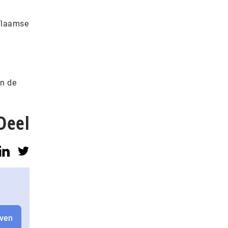
 Vlaamse
an de
Deel