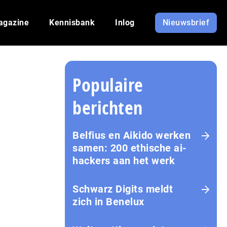
agazine
Kennisbank
Inlog
Nieuwsbrief
Populaire
berichten
Belfius en Aikido werken
samen: 200 ethische ai-
hackers aan het werk
Schwarz Digits meldt
zich in Benelux