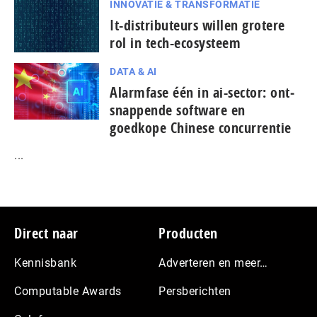
INNOVATIE & TRANSFORMATIE
It-dis­tri­bu­teurs willen grotere
rol in tech-ecosysteem
DATA & AI
Alarmfase één in ai-sector: ont­
snap­pen­de software en
goedkope Chinese con­cur­ren­tie
...
Footer
Direct naar
Producten
Kennisbank
Adverteren en meer…
Computable Awards
Persberichten