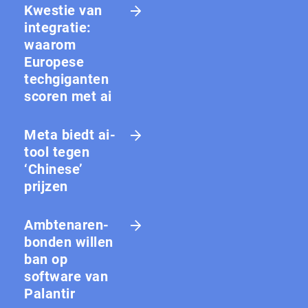
Kwestie van
integratie:
waarom
Europese
techgiganten
scoren met ai
Meta biedt ai-
tool tegen
‘Chinese’
prijzen
Amb­te­na­ren­
bon­den willen
ban op
software van
Palantir