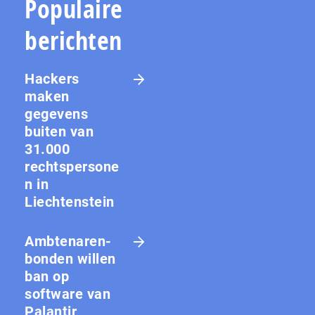
Populaire
berichten
Hackers
maken
gegevens
buiten van
31.000
rechtspersone
n in
Liechtenstein
Amb­te­na­ren­
bon­den willen
ban op
software van
Palantir