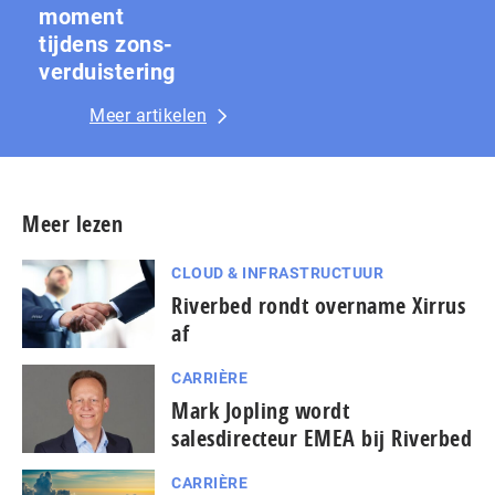
moment
tijdens zons­
ver­duis­te­ring
Meer artikelen
Meer lezen
CLOUD & INFRASTRUCTUUR
Riverbed rondt overname Xirrus
af
CARRIÈRE
Mark Jopling wordt
salesdirecteur EMEA bij Riverbed
CARRIÈRE