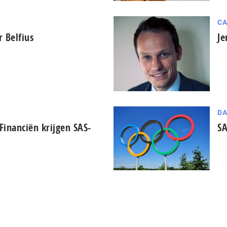
CA
 Belfius
Je
DA
inanciën krijgen SAS-
SA