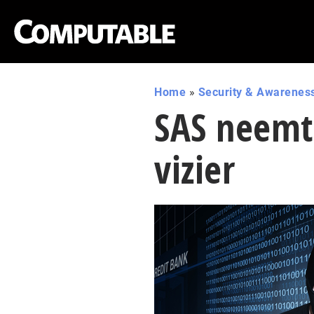
Home
»
Security & Awarenes
SAS neemt 
vizier