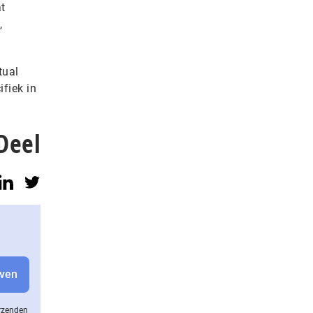
t
,
tual
fiek in
Deel
erzenden