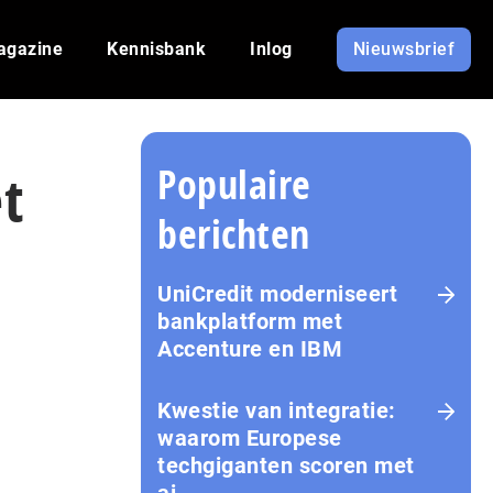
agazine
Kennisbank
Inlog
Nieuwsbrief
Populaire
et
berichten
UniCredit moderniseert
bankplatform met
Accenture en IBM
Kwestie van integratie:
waarom Europese
techgiganten scoren met