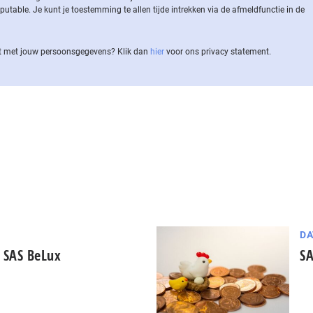
ble. Je kunt je toestemming te allen tijde intrekken via de af­meld­func­tie in de
 met jouw per­soons­ge­ge­vens? Klik dan
hier
voor ons privacy statement.
DA
r SAS BeLux
SA