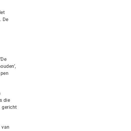
Het
. De
‘De
houden’,
lpen
n
s die
 gericht
 van