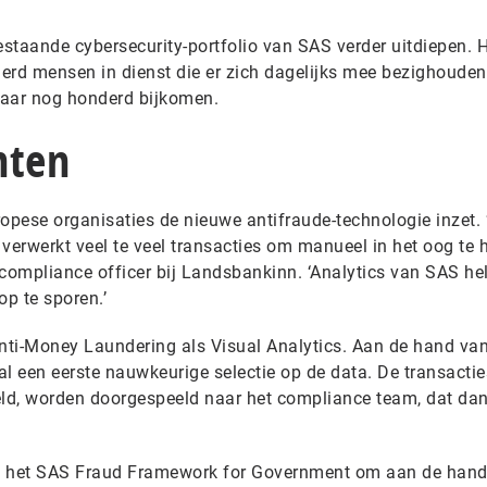
staande cybersecurity-portfolio van SAS verder uitdiepen. 
derd mensen in dienst die er zich dagelijks mee bezighouden
daar nog honderd bijkomen.
nten
opese organisaties de nieuwe antifraude-technologie inzet. 
erwerkt veel te veel transacties om manueel in het oog te 
 compliance officer bij Landsbankinn. ‘Analytics van SAS he
op te sporen.’
nti-Money Laundering als Visual Analytics. Aan de hand va
l een eerste nauwkeurige selectie op de data. De transactie
ld, worden doorgespeeld naar het compliance team, dat dan
kt het SAS Fraud Framework for Government om aan de hand