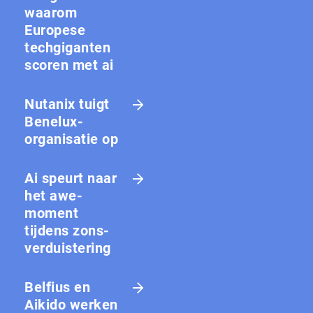
waarom
Europese
techgiganten
scoren met ai
Nutanix tuigt
Benelux-
organisatie op
Ai speurt naar
het awe-
moment
tijdens zons­
ver­duis­te­ring
Belfius en
Aikido werken