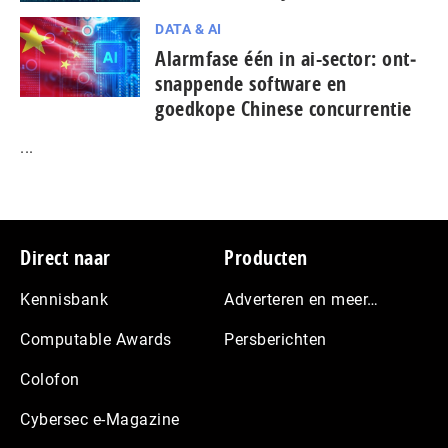
DATA & AI
Alarmfase één in ai-sector: ont­
snap­pen­de software en
goedkope Chinese con­cur­ren­tie
...
Footer
Direct naar
Producten
Kennisbank
Adverteren en meer…
Computable Awards
Persberichten
Colofon
Cybersec e-Magazine