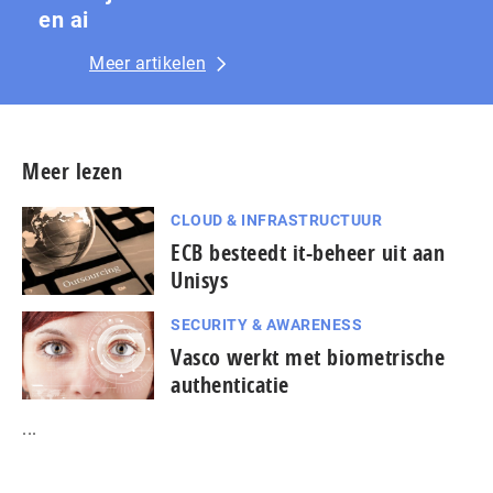
en ai
Meer artikelen
Meer lezen
CLOUD & INFRASTRUCTUUR
ECB besteedt it-beheer uit aan
Unisys
SECURITY & AWARENESS
Vasco werkt met biometrische
authenticatie
...