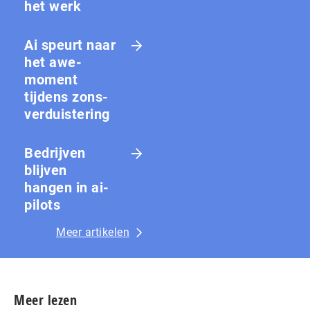
het werk
Ai speurt naar
het awe-
moment
tijdens zons­
ver­duis­te­ring
Bedrijven
blijven
hangen in ai-
pilots
Meer artikelen
Meer lezen