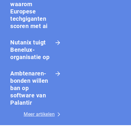
waarom
Europese
techgiganten
scoren met ai
Nutanix tuigt
Benelux-
organisatie op
Amb­te­na­ren­
bon­den willen
ban op
software van
Palantir
Meer artikelen