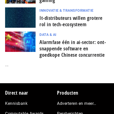
gaming
INNOVATIE & TRANSFORMATIE
It-dis­tri­bu­teurs willen grotere
rol in tech-ecosysteem
DATA & AI
Alarmfase één in ai-sector: ont­
snap­pen­de software en
goedkope Chinese con­cur­ren­tie
...
Footer
Direct naar
Producten
Kennisbank
Adverteren en meer…
Computable Awards
Persberichten