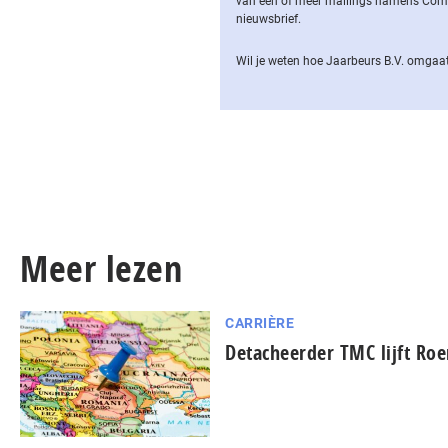
van een of meer mailings namens Computa
nieuwsbrief.
Wil je weten hoe Jaarbeurs B.V. omgaat
Meer lezen
CARRIÈRE
Detacheerder TMC lijft Ro