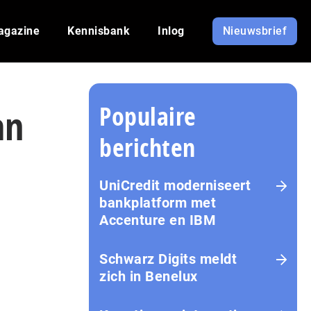
agazine
Kennisbank
Inlog
Nieuwsbrief
Populaire
an
berichten
UniCredit moderniseert
bankplatform met
Accenture en IBM
Schwarz Digits meldt
zich in Benelux