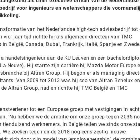
aangesteld als chief executive officer van de Nederlands
bedrijf voor ingenieurs en wetenschappers die voornameli
kkeling.
sformatie van het Nederlandse high-tech adviesbedrijf tot
 vier jaar tijd richtte hij als algemeen directeur van TMC
 in België, Canada, Dubai, Frankrijk, Italië, Spanje en Zwede
ma handelsingenieur aan de KU Leuven en een bachelordipl
La-Neuve). Hij startte zijn carrière bij Mazda Motor Europe 
sbranche bij Altran Group. Hij begon er als managing direct
ltants. Van 2009 tot 2013 was hij ceo van Altran Benelux e
 de Altran Group, nadien richtte hij TMC België en TMC
enstverlener tot een Europese groep met vestigingen in acht
man. ‘Nu hebben we de ambitie om onze groep tegen 2035 n
r tienduizend werknemers. In België tellen we sinds onze star
. We zoeken tegen einde 2018 nog eens zestig nieuwe
dt zich door zijn model van ‘employeneurship’, de combina