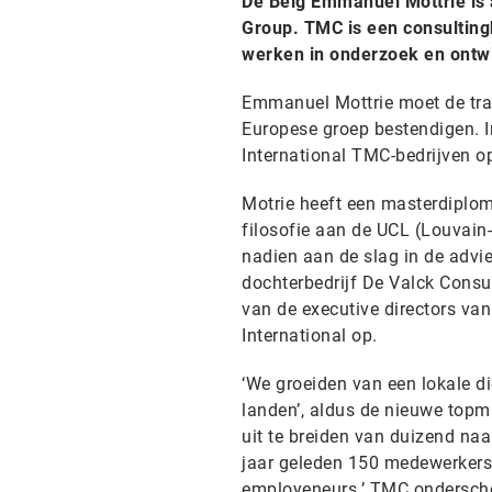
De Belg Emmanuel Mottrie is 
Group. TMC is een consulting
werken in onderzoek en ontwi
Emmanuel Mottrie moet de tran
Europese groep bestendigen. In
International TMC-bedrijven op
Motrie heeft een masterdiplo
filosofie aan de UCL (Louvain-
nadien aan de slag in de advie
dochterbedrijf De Valck Consu
van de executive directors van
International op.
‘We groeiden van een lokale di
landen’, aldus de nieuwe top
uit te breiden van duizend naa
jaar geleden 150 medewerkers
employeneurs.’ TMC onderschei