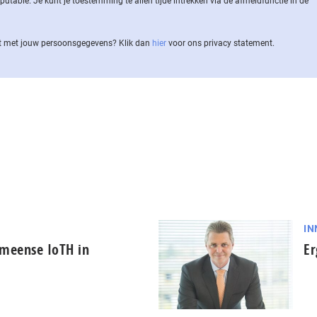
ble. Je kunt je toestemming te allen tijde intrekken via de af­meld­func­tie in de
 met jouw per­soons­ge­ge­vens? Klik dan
hier
voor ons privacy statement.
IN
emeense IoTH in
Er