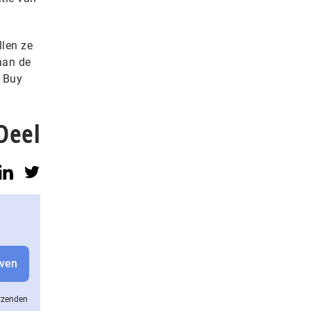
llen ze
aan de
 Buy
Deel
erzenden