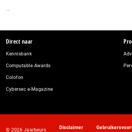
...
Footer
Direct naar
Pro
Kennisbank
Adv
Computable Awards
Per
Colofon
Cybersec e-Magazine
Disclaimer
Gebruikersvoo
© 2026 Jaarbeurs