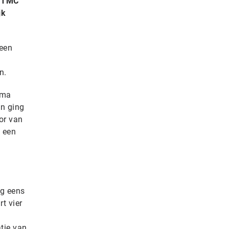
e TMC
jk
 een
n.
oma
en ging
or van
n een
og eens
t vier
tie van