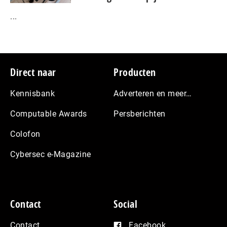
...
Footer
Direct naar
Producten
Kennisbank
Adverteren en meer…
Computable Awards
Persberichten
Colofon
Cybersec e-Magazine
Contact
Social
Contact
Facebook