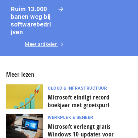
Ruim 13.000
banen weg bij
softwarebedri
jven
Meer artikelen
Meer lezen
CLOUD & INFRASTRUCTUUR
Microsoft eindigt record
boekjaar met groeispurt
WERKPLEK & BEHEER
Microsoft verlengt gratis
Windows 10-updates voor