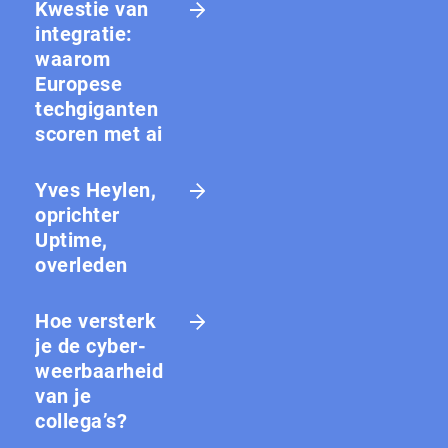
Kwestie van
integratie:
waarom
Europese
techgiganten
scoren met ai
Yves Heylen,
oprichter
Uptime,
overleden
Hoe versterk
je de cy­ber­
weer­baar­heid
van je
collega’s?