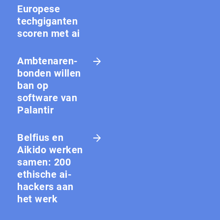
Europese
techgiganten
scoren met ai
Amb­te­na­ren­
bon­den willen
ban op
software van
Palantir
Belfius en
Aikido werken
samen: 200
ethische ai-
hackers aan
het werk