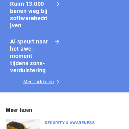
Ruim 13.000
banen weg bij
softwarebedri
jven
Ai speurt naar
het awe-
moment
tijdens zons­
ver­duis­te­ring
Meer artikelen
Meer lezen
SECURITY & AWARENESS