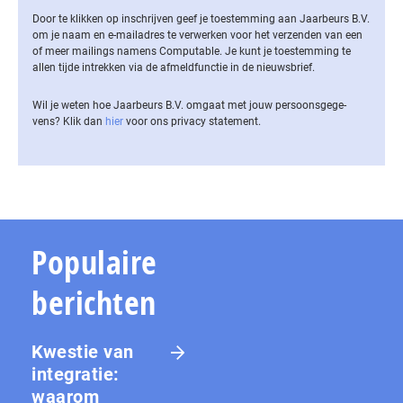
Door te klikken op inschrijven geef je toestemming aan Jaarbeurs B.V.
om je naam en e-mailadres te verwerken voor het verzenden van een
of meer mailings namens Computable. Je kunt je toestemming te
allen tijde intrekken via de af­meld­func­tie in de nieuwsbrief.
Wil je weten hoe Jaarbeurs B.V. omgaat met jouw per­soons­ge­ge­
vens? Klik dan
hier
voor ons privacy statement.
Populaire
berichten
Kwestie van
integratie:
waarom