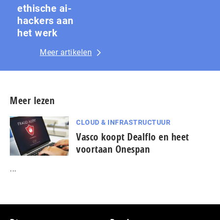
ethische ai-
hackers aan
het werk
Meer artikelen
Meer lezen
CLOUD & INFRASTRUCTUUR
Vasco koopt Dealflo en heet
voortaan Onespan
...