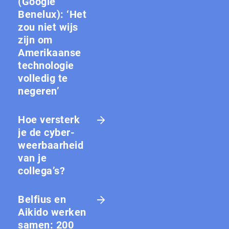
(Google
Benelux): ‘Het
zou niet wijs
zijn om
Amerikaanse
technologie
volledig te
negeren’
Hoe versterk
je de cy­ber­
weer­baar­heid
van je
collega’s?
Belfius en
Aikido werken
samen: 200