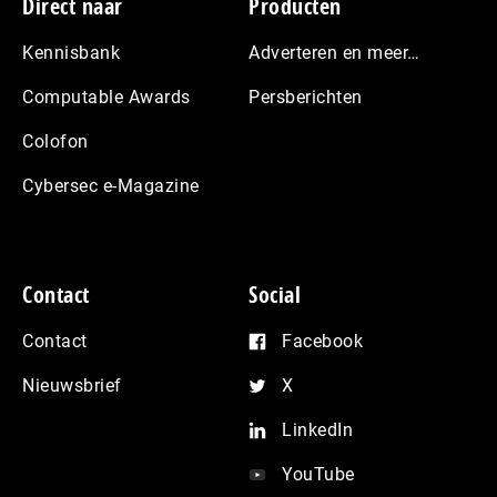
Footer
Direct naar
Producten
Kennisbank
Adverteren en meer…
Computable Awards
Persberichten
Colofon
Cybersec e-Magazine
Contact
Social
Contact
Facebook
Nieuwsbrief
X
LinkedIn
YouTube