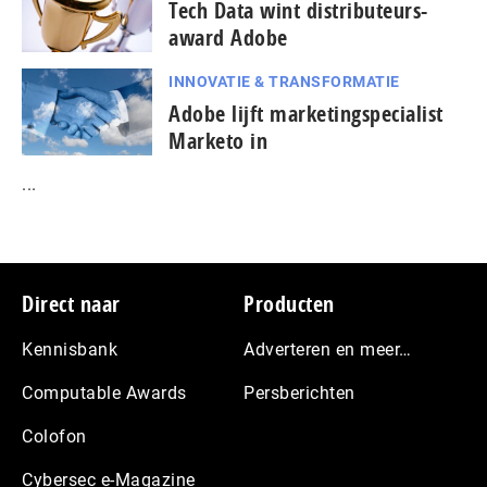
Tech Data wint distributeurs-
award Adobe
INNOVATIE & TRANSFORMATIE
Adobe lijft marketingspecialist
Marketo in
...
Footer
Direct naar
Producten
Kennisbank
Adverteren en meer…
Computable Awards
Persberichten
Colofon
Cybersec e-Magazine