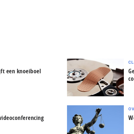
CL
ijft een knoeiboel
Ge
c
OV
n videoconferencing
Wo