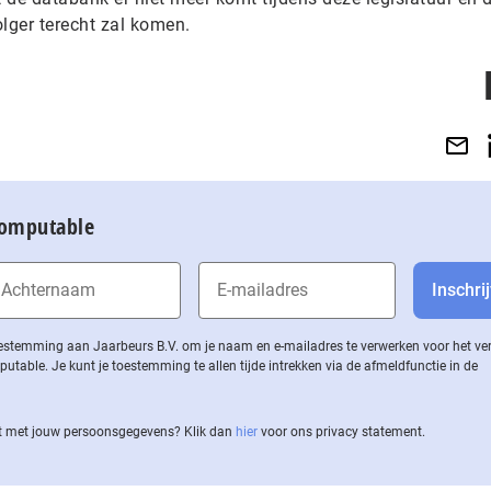
lger terecht zal komen.
Computable
 toestemming aan Jaarbeurs B.V. om je naam en e-mailadres te verwerken voor het v
ble. Je kunt je toestemming te allen tijde intrekken via de af­meld­func­tie in de
 met jouw per­soons­ge­ge­vens? Klik dan
hier
voor ons privacy statement.