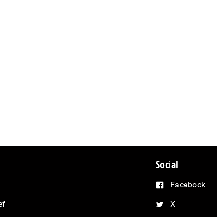
Social
Facebook
ef
X