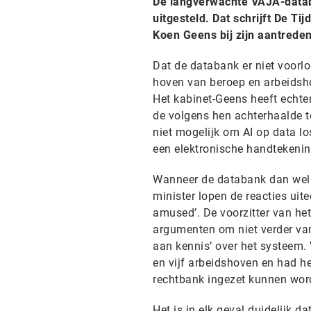
De langverwachte VAJA-databa
uitgesteld. Dat schrijft De T
Koen Geens bij zijn aantreden 
Dat de databank er niet voorlo
hoven van beroep en arbeidsho
Het kabinet-Geens heeft echter
de volgens hen achterhaalde te
niet mogelijk om AI op data lo
een elektronische handtekenin
Wanneer de databank dan wel op
minister lopen de reacties uitee
amused’. De voorzitter van het
argumenten om niet verder van
aan kennis’ over het systeem.
en vijf arbeidshoven en had he
rechtbank ingezet kunnen worde
Het is in elk geval duidelijk d