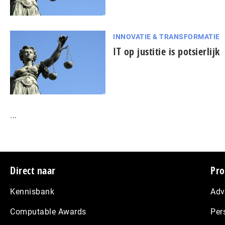
INNOVATIE & TRANSFORMATIE
IT op justitie is potsierlijk
...
Footer
Direct naar
Pro
Kennisbank
Adv
Computable Awards
Per