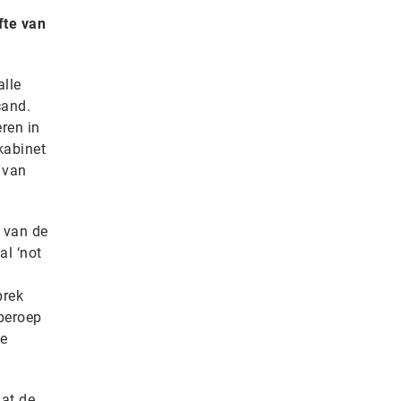
fte van
alle
cand.
ren in
kabinet
 van
p van de
al ‘not
brek
beroep
ke
dat de