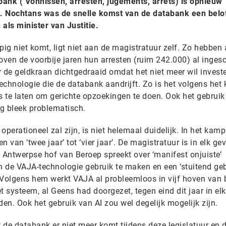
nk (‘Vonnissen, arresten, jugements, arrêts) is opnieuw
ijd. Nochtans was de snelle komst van de databank een belo
als minister van Justitie.
pig niet komt, ligt niet aan de magistratuur zelf. Zo hebben 
ven de voorbije jaren hun arresten (ruim 242.000) al inges
 de geldkraan dichtgedraaid omdat het niet meer wil investe
chnologie die de databank aandrijft. Zo is het volgens het 
s te laten om gerichte opzoekingen te doen. Ook het gebruik
g bleek problematisch.
erationeel zal zijn, is niet helemaal duidelijk. In het kam
n van ‘twee jaar’ tot ‘vier jaar’. De magistratuur is in elk gev
 Antwerpse hof van Beroep spreekt over ‘manifest onjuiste’
 de VAJA-technologie gebruik te maken en een ‘stuitend ge
 Volgens hem werkt VAJA al probleemloos in vijf hoven van 
t systeem, al Geens had doorgezet, tegen eind dit jaar in el
n. Ook het gebruik van AI zou wel degelijk mogelijk zijn.
at de databank er niet meer komt tijdens deze legislatuur en 