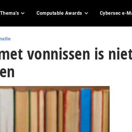
Thema’s
Computable Awards
Cybersec e-M
matie
et vonnissen is nie
en