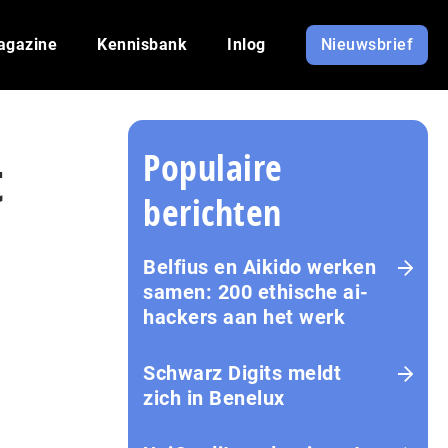
agazine
Kennisbank
Inlog
Nieuwsbrief
Populaire
t
berichten
Belfius en Aikido werken
samen: 200 ethische ai-
hackers aan het werk
Schwarz Digits meldt
zich in Benelux