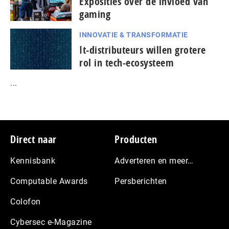
Exposities over de invloed van
gaming
INNOVATIE & TRANSFORMATIE
It-dis­tri­bu­teurs willen grotere
rol in tech-ecosysteem
...
Footer
Direct naar
Producten
Kennisbank
Adverteren en meer…
Computable Awards
Persberichten
Colofon
Cybersec e-Magazine