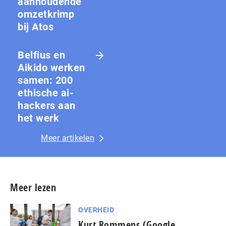
aanhoudende
omzetkrimp
bij Atos
Belfius en
Aikido werken
samen: 200
ethische ai-
hackers aan
het werk
Meer artikelen
Meer lezen
OVERHEID
Kurt Rommens (Google