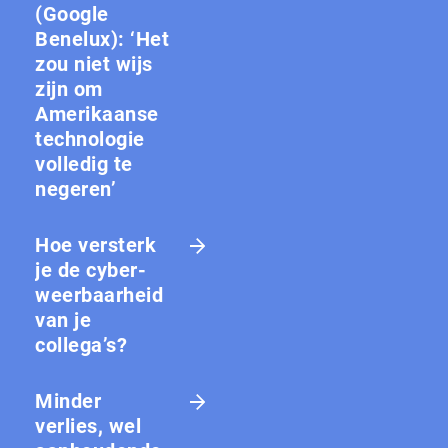
(Google
Benelux): ‘Het
zou niet wijs
zijn om
Amerikaanse
technologie
volledig te
negeren’
Hoe versterk
je de cy­ber­
weer­baar­heid
van je
collega’s?
Minder
verlies, wel