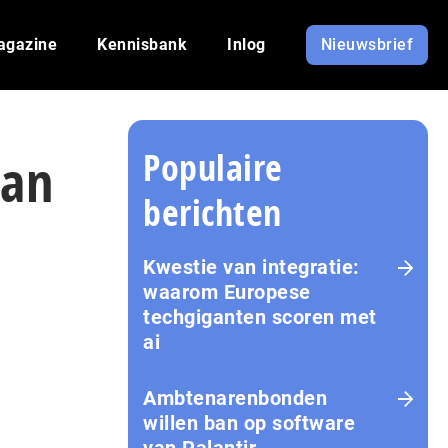
agazine
Kennisbank
Inlog
Nieuwsbrief
Populaire
van
berichten
Kwestie van integratie:
waarom Europese
techgiganten scoren met
ai
Amb­te­na­ren­bon­den
willen ban op software