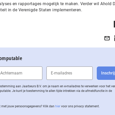
analyses en rapportages mogelijk te maken. Verder wil Ahold 
eit in de Verenigde Staten implementeren.
Computable
 toestemming aan Jaarbeurs B.V. om je naam en e-mailadres te verwerken voor het v
ble. Je kunt je toestemming te allen tijde intrekken via de af­meld­func­tie in de
 met jouw per­soons­ge­ge­vens? Klik dan
hier
voor ons privacy statement.