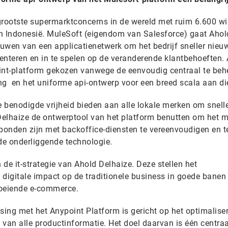
grootste supermarktconcerns in de wereld met ruim 6.600 wi
n Indonesië. MuleSoft (eigendom van Salesforce) gaat Ahol
uwen van een applicatienetwerk om het bedrijf sneller nieu
enteren en in te spelen op de veranderende klantbehoeften.
int-platform gekozen vanwege de eenvoudig centraal te beh
ing en het uniforme api-ontwerp voor een breed scala aan di
de benodigde vrijheid bieden aan alle lokale merken om snelle
Delhaize de ontwerptool van het platform benutten om het 
rbonden zijn met backoffice-diensten te vereenvoudigen en t
 de onderliggende technologie.
in de it-strategie van Ahold Delhaize. Deze stellen het
digitale impact op de traditionele business in goede banen 
groeiende e-commerce.
sing met het Anypoint Platform is gericht op het optimalise
van alle productinformatie. Het doel daarvan is één centraa